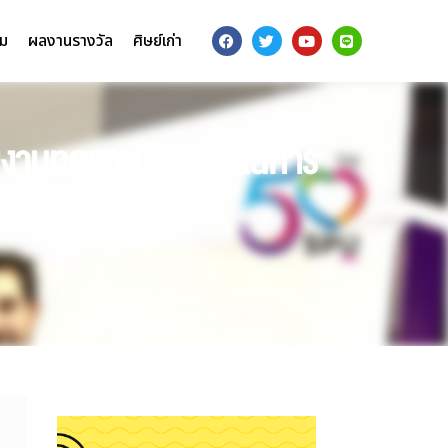
รม
ผลงานรางวัล
ศิษย์เก่า
ังงานทดแทน จากพืชในการ