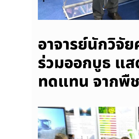
อาจารย์นักวิจั
ร่วมออกบูธ แ
ทดแทน จากพืช