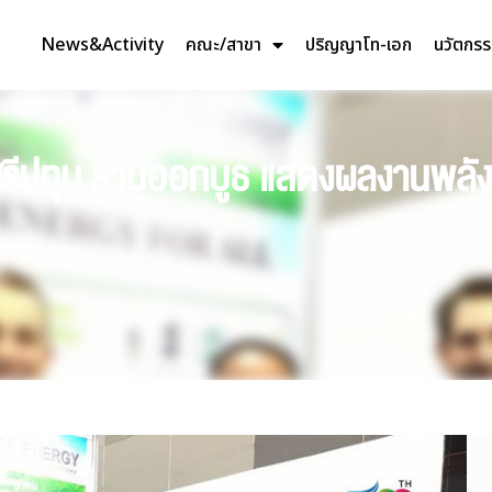
News&Activity
คณะ/สาขา
ปริญญาโท-เอก
นวัตกร
.ศรีปทุม ร่วมออกบูธ แสดงผลงานพล