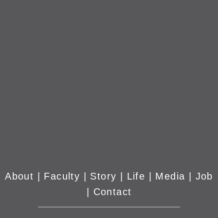
About
|
Faculty
|
Story
| Life |
Media
|
Job
|
Contact
มหาวิทยาลัยศรีปทุม 2410/2 ถ.พหลโยธิน เขต
จตุจักร กรุงเทพฯ 10900 Tel: (662) 558-6888
Fax: (662) 561 1721