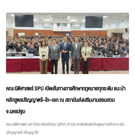
คณะนิติศาสตร์ SPU เปิดเส้นทางการศึกษากฎหมายทุกระดับ แนะนำ
หลักสูตรปริญญาตรี–โท–เอก ณ สถาบันส่งเสริมงานสอบสวน
จ.นครปฐม
คณะนิติศาสตร์ มหาวิทยาลัยศรีปทุม (SPU) เข้าประชาสัมพันธ์หลักสูตรการศึกษาระดับ
ปริญญาตรี ปริญญาโท