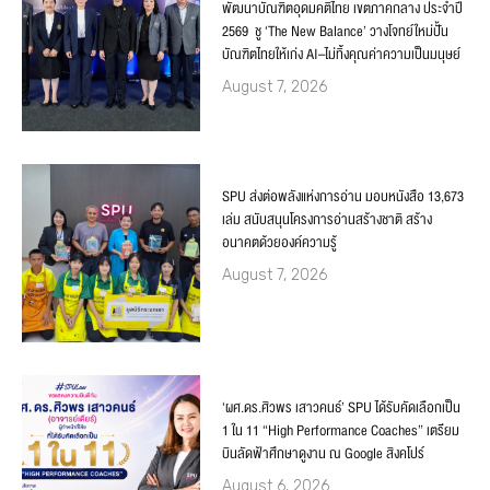
พัฒนาบัณฑิตอุดมคติไทย เขตภาคกลาง ประจำปี
2569 ชู ‘The New Balance’ วางโจทย์ใหม่ปั้น
บัณฑิตไทยให้เก่ง AI–ไม่ทิ้งคุณค่าความเป็นมนุษย์
August 7, 2026
SPU ส่งต่อพลังแห่งการอ่าน มอบหนังสือ 13,673
เล่ม สนับสนุนโครงการอ่านสร้างชาติ สร้าง
อนาคตด้วยองค์ความรู้
August 7, 2026
‘ผศ.ดร.ศิวพร เสาวคนธ์’ SPU ได้รับคัดเลือกเป็น
1 ใน 11 “High Performance Coaches” เตรียม
บินลัดฟ้าศึกษาดูงาน ณ Google สิงคโปร์
August 6, 2026