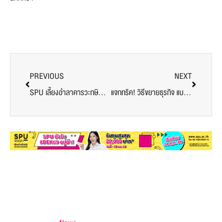
PREVIOUS
NEXT
SPU เลี้ยงอำลาคารวะกษิณานุสรณ์ รศ.ดร.ณรงค์ อยู่ถนอม รองอธิการบดี
แจกทริค! วิธีขยายธุรกิจ แบบ Dek บริหารธุรกิจ SPU