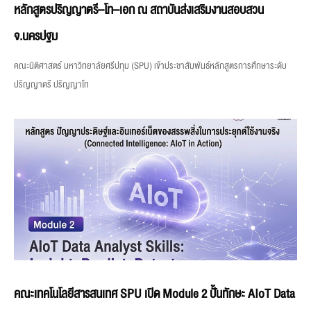
หลักสูตรปริญญาตรี–โท–เอก ณ สถาบันส่งเสริมงานสอบสวน
จ.นครปฐม
คณะนิติศาสตร์ มหาวิทยาลัยศรีปทุม (SPU) เข้าประชาสัมพันธ์หลักสูตรการศึกษาระดับ
ปริญญาตรี ปริญญาโท
คณะเทคโนโลยีสารสนเทศ SPU เปิด Module 2 ปั้นทักษะ AIoT Data