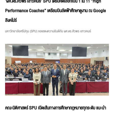
‘ผศ.ดร.ศิวพร เสาวคนธ์’ SPU ได้รับคัดเลือกเป็น 1 ใน 11 “High
Performance Coaches” เตรียมบินลัดฟ้าศึกษาดูงาน ณ Google
สิงคโปร์
มหาวิทยาลัยศรีปทุม (SPU) ขอแสดงความยินดีกับ ผศ.ดร.ศิวพร เสาวคนธ์
คณะนิติศาสตร์ SPU เปิดเส้นทางการศึกษากฎหมายทุกระดับ แนะนำ