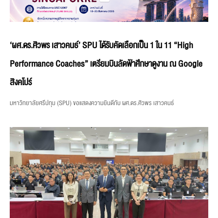
‘ผศ.ดร.ศิวพร เสาวคนธ์’ SPU ได้รับคัดเลือกเป็น 1 ใน 11 “High
Performance Coaches” เตรียมบินลัดฟ้าศึกษาดูงาน ณ Google
สิงคโปร์
มหาวิทยาลัยศรีปทุม (SPU) ขอแสดงความยินดีกับ ผศ.ดร.ศิวพร เสาวคนธ์