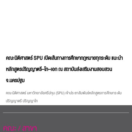
คณะนิติศาสตร์ SPU เปิดเส้นทางการศึกษากฎหมายทุกระดับ แนะนำ
หลักสูตรปริญญาตรี–โท–เอก ณ สถาบันส่งเสริมงานสอบสวน
จ.นครปฐม
คณะนิติศาสตร์ มหาวิทยาลัยศรีปทุม (SPU) เข้าประชาสัมพันธ์หลักสูตรการศึกษาระดับ
ปริญญาตรี ปริญญาโท
คณะ / สาขา