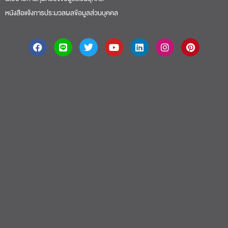
หนังสือแจ้งการประมวลผลข้อมูลส่วนบุคคล
About
|
Faculty
|
Story
| Life |
Media
|
Job
|
Contact
มหาวิทยาลัยศรีปทุม 2410/2 ถ.พหลโยธิน เขตจตุจักร กรุงเทพฯ 10900 Tel:
(662) 558-6888 Fax: (662) 561 1721