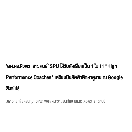
‘ผศ.ดร.ศิวพร เสาวคนธ์’ SPU ได้รับคัดเลือกเป็น 1 ใน 11 “High
Performance Coaches” เตรียมบินลัดฟ้าศึกษาดูงาน ณ Google
สิงคโปร์
มหาวิทยาลัยศรีปทุม (SPU) ขอแสดงความยินดีกับ ผศ.ดร.ศิวพร เสาวคนธ์