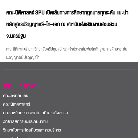
คณะนิติศาสตร์ SPU เปิดเส้นทางการศึกษากฎหมายทุกระดับ แนะนำ
หลักสูตรปริญญาตรี–โท–เอก ณ สถาบันส่งเสริมงานสอบสวน
จ.นครปฐม
คณะนิติศาสตร์ มหาวิทยาลัยศรีปทุม (SPU) เข้าประชาสัมพันธ์หลักสูตรการศึกษาระดับ
ปริญญาตรี ปริญญาโท
คณะ / สาขา
คณะดิจิทัลมีเดีย
คณะนิเทศศาสตร์
คณะสหวิทยาการเทคโนโลยีและนวัตกรรม
วิทยาลัยการบินและคมนาคม
วิทยาลัยการท่องเที่ยวและการบริการ