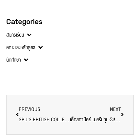
Categories
สมัครเรียน
คณะและหลักสูตร
นักศึกษา
PREVIOUS
NEXT
SPU’S BRITISH COLLEGE จับมือ RBIS INTERNATIONAL SCHOOL MOU เพื่อยกระดับการศึกษา
เด็กสถาปัตย์ ม.ศรีปทุมเจ๋ง! โชว์ไอเดียคว้ารางวัลประกวดออกแบบศาลาพักคอยผู้โดยสารรอรถประจำทางโฉมใหม่ กรุงเทพมหานคร