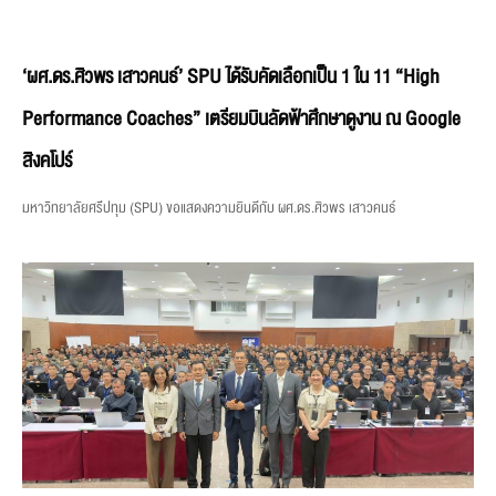
‘ผศ.ดร.ศิวพร เสาวคนธ์’ SPU ได้รับคัดเลือกเป็น 1 ใน 11 “High
Performance Coaches” เตรียมบินลัดฟ้าศึกษาดูงาน ณ Google
สิงคโปร์
มหาวิทยาลัยศรีปทุม (SPU) ขอแสดงความยินดีกับ ผศ.ดร.ศิวพร เสาวคนธ์