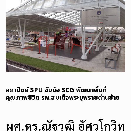
สถาปัตย์ SPU จับมือ SCG พัฒนาพื้นที่
คุณภาพชีวิต รพ.สมเด็จพระยุพราชด่านซ้าย
ผศ.ดร.ณัฐวุฒิ อัศวโกวิท