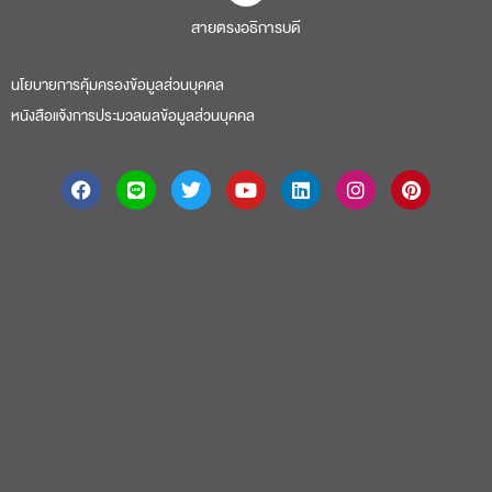
สายตรงอธิการบดี​
นโยบายการคุ้มครองข้อมูลส่วนบุคคล
หนังสือแจ้งการประมวลผลข้อมูลส่วนบุคคล
About
|
Faculty
|
Story
| Life |
Media
|
Job
|
Contact
มหาวิทยาลัยศรีปทุม 2410/2 ถ.พหลโยธิน เขตจตุจักร กรุงเทพฯ 10900 Tel:
(662) 558-6888 Fax: (662) 561 1721