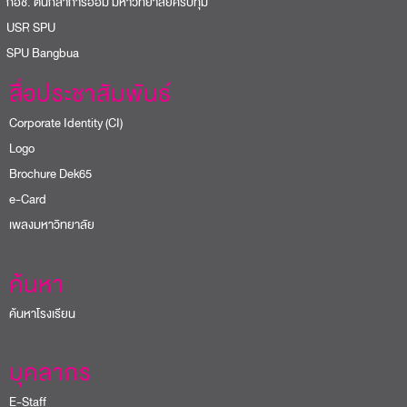
อช. ต้นกล้าการออม มหาวิทยาลัยศรีปทุม
USR SPU
PU Bangbua
สื่อประชาสัมพันธ์
Corporate Identity (CI)
Logo
Brochure Dek65
e-Card
เพลงมหาวิทยาลัย
ค้นหา
ค้นหาโรงเรียน
บุคลากร
E-Staff