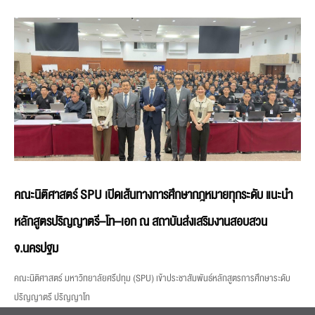
คณะนิติศาสตร์ SPU เปิดเส้นทางการศึกษากฎหมายทุกระดับ แนะนำ
หลักสูตรปริญญาตรี–โท–เอก ณ สถาบันส่งเสริมงานสอบสวน
จ.นครปฐม
คณะนิติศาสตร์ มหาวิทยาลัยศรีปทุม (SPU) เข้าประชาสัมพันธ์หลักสูตรการศึกษาระดับ
ปริญญาตรี ปริญญาโท