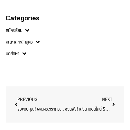
Categories
สมัครเรียน
คณะและหลักสูตร
นักศึกษา
PREVIOUS
NEXT
ขอขอบคุณ! ผศ.ดร.วราภรณ์ ไทยมา และผศ.ดร.สิรินธร สินจินดาวงศ์ สนับสนุนอาหาร ศูนย์ฉีดวัคซีน มหาวิทยาลัยศรีปทุม
ชวนฟัง! เสวนาออนไลน์ SPU SUPPLY CHAIN ROUND TABLE #72 “Update สถานการณ์การค้าระหว่างประเทศ และการแก้ไขปัญหาวิกฤตการขนส่งสินค้าทางทะเล”