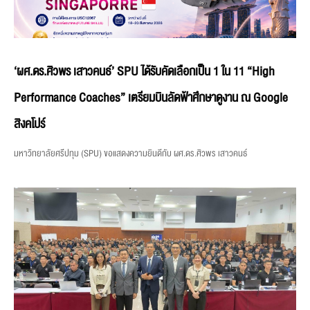
‘ผศ.ดร.ศิวพร เสาวคนธ์’ SPU ได้รับคัดเลือกเป็น 1 ใน 11 “High
Performance Coaches” เตรียมบินลัดฟ้าศึกษาดูงาน ณ Google
สิงคโปร์
มหาวิทยาลัยศรีปทุม (SPU) ขอแสดงความยินดีกับ ผศ.ดร.ศิวพร เสาวคนธ์