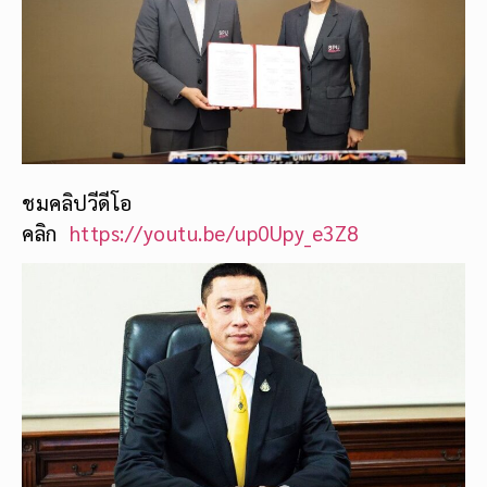
ชมคลิปวีดีโอ
คลิก
https://youtu.be/up0Upy_e3Z8