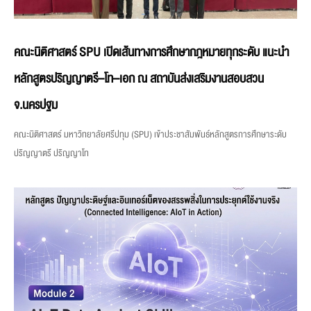
คณะนิติศาสตร์ SPU เปิดเส้นทางการศึกษากฎหมายทุกระดับ แนะนำ
หลักสูตรปริญญาตรี–โท–เอก ณ สถาบันส่งเสริมงานสอบสวน
จ.นครปฐม
คณะนิติศาสตร์ มหาวิทยาลัยศรีปทุม (SPU) เข้าประชาสัมพันธ์หลักสูตรการศึกษาระดับ
ปริญญาตรี ปริญญาโท