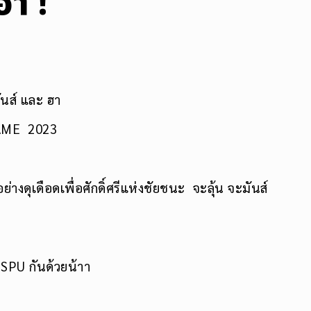
ฮา !
ันส์ และ ฮา
GAME 2023
างดุเดือดเพื่อศักดิ์ศรีแห่งชัยชนะ จะลุ้น จะมันส์
 SPU กันด้วยน้าา