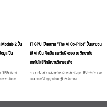
 Module 2 ปั้น
IT SPU เปิดคลาส “The AI Co-Pilot” ปั้นเยาวชน
้อมูลเป็น
ใช้ AI เป็น คิดเป็น และรับผิดชอบ ณ วิทยาลัย
เทคโนโลยีทักษิณาบริหารธุรกิจ
 (SPU) เดินหน้า
คณะเทคโนโลยีสารสนเทศ มหาวิทยาลัยศรีปทุม (SPU) จัดกิจกรรม
งสรรพสิ่งในการ
แนะแนวการใช้ปัญญาประดิษฐ์ในหัวข้อ “The