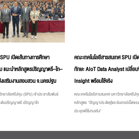
 SPU เปิดเส้นทางการศึกษา
คณะเทคโนโลยีสารสนเทศ SPU เปิด
บ แนะนำหลักสูตรปริญญาตรี–โท–
ทักษะ AIoT Data Analyst เปลี่ยนข
่งเสริมงานสอบสวน จ.นครปฐม
Insight พร้อมใช้จริง
ิทยาลัยศรีปทุม (SPU) เข้าประชาสัมพันธ์
คณะเทคโนโลยีสารสนเทศ มหาวิทยาลัยศรีปทุม
ระดับปริญญาตรี ปริญญาโท
หลักสูตร “ปัญญาประดิษฐ์และอินเทอร์เน็ตขอ
ประยุกต์ใช้งานจริง”