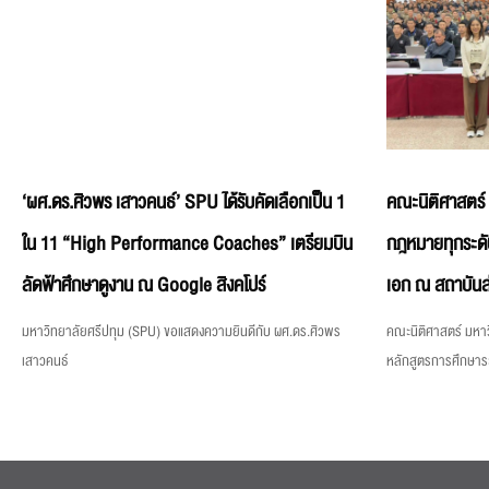
‘ผศ.ดร.ศิวพร เสาวคนธ์’ SPU ได้รับคัดเลือกเป็น 1
คณะนิติศาสตร์
ใน 11 “High Performance Coaches” เตรียมบิน
กฎหมายทุกระดั
ลัดฟ้าศึกษาดูงาน ณ Google สิงคโปร์
เอก ณ สถาบันส
มหาวิทยาลัยศรีปทุม (SPU) ขอแสดงความยินดีกับ ผศ.ดร.ศิวพร
คณะนิติศาสตร์ มหาว
เสาวคนธ์
หลักสูตรการศึกษา