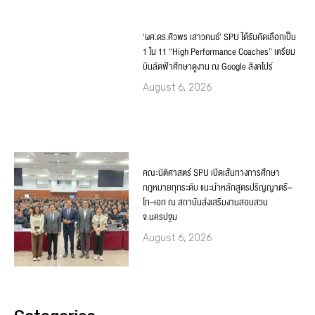
‘ผศ.ดร.ศิวพร เสาวคนธ์’ SPU ได้รับคัดเลือกเป็น
1 ใน 11 “High Performance Coaches” เตรียม
บินลัดฟ้าศึกษาดูงาน ณ Google สิงคโปร์
August 6, 2026
คณะนิติศาสตร์ SPU เปิดเส้นทางการศึกษา
กฎหมายทุกระดับ แนะนำหลักสูตรปริญญาตรี–
โท–เอก ณ สถาบันส่งเสริมงานสอบสวน
จ.นครปฐม
August 6, 2026