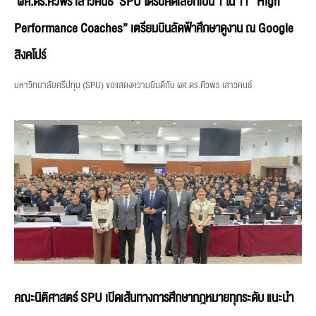
‘ผศ.ดร.ศิวพร เสาวคนธ์’ SPU ได้รับคัดเลือกเป็น 1 ใน 11 “High
Performance Coaches” เตรียมบินลัดฟ้าศึกษาดูงาน ณ Google
สิงคโปร์
มหาวิทยาลัยศรีปทุม (SPU) ขอแสดงความยินดีกับ ผศ.ดร.ศิวพร เสาวคนธ์
คณะนิติศาสตร์ SPU เปิดเส้นทางการศึกษากฎหมายทุกระดับ แนะนำ