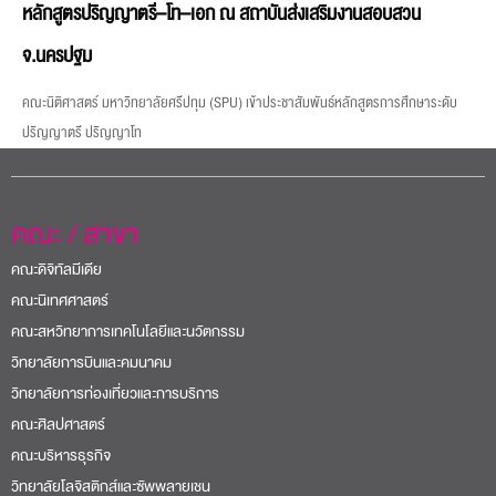
หลักสูตรปริญญาตรี–โท–เอก ณ สถาบันส่งเสริมงานสอบสวน
จ.นครปฐม
คณะนิติศาสตร์ มหาวิทยาลัยศรีปทุม (SPU) เข้าประชาสัมพันธ์หลักสูตรการศึกษาระดับ
ปริญญาตรี ปริญญาโท
คณะ / สาขา
คณะดิจิทัลมีเดีย
คณะนิเทศศาสตร์
คณะสหวิทยาการเทคโนโลยีและนวัตกรรม
วิทยาลัยการบินและคมนาคม
วิทยาลัยการท่องเที่ยวและการบริการ
คณะศิลปศาสตร์
คณะบริหารธุรกิจ
วิทยาลัยโลจิสติกส์และซัพพลายเชน