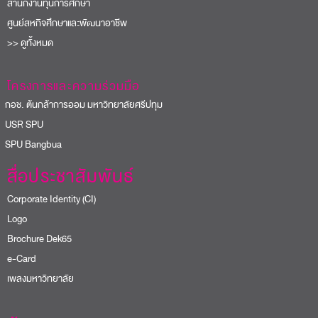
สำนักงานทุนการศึกษา
ศูนย์สหกิจศึกษาและพัฒนาอาชีพ
>> ดูทั้งหมด
โครงการและความร่วมมือ
อช. ต้นกล้าการออม มหาวิทยาลัยศรีปทุม
USR SPU
PU Bangbua
สื่อประชาสัมพันธ์
Corporate Identity (CI)
Logo
Brochure Dek65
e-Card
เพลงมหาวิทยาลัย