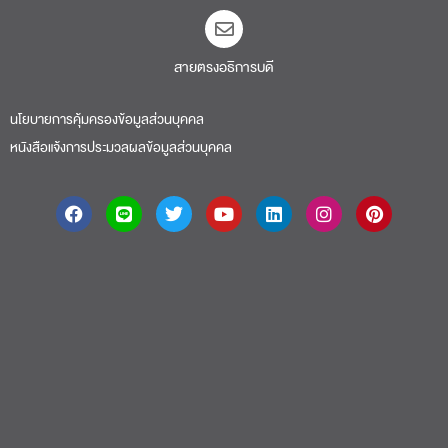
สายตรงอธิการบดี​
นโยบายการคุ้มครองข้อมูลส่วนบุคคล
หนังสือแจ้งการประมวลผลข้อมูลส่วนบุคคล
About
|
Faculty
|
Story
| Life |
Media
|
Job
|
Contact
มหาวิทยาลัยศรีปทุม 2410/2 ถ.พหลโยธิน เขตจตุจักร กรุงเทพฯ 10900 Tel: