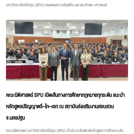
มหาวิทยาลัยศรีปทุม (SPU) ขอแสดงความยินดีกับ ผศ.ดร.ศิวพร เสาวคนธ์
คณะนิติศาสตร์ SPU เปิดเส้นทางการศึกษากฎหมายทุกระดับ แนะนำ
หลักสูตรปริญญาตรี–โท–เอก ณ สถาบันส่งเสริมงานสอบสวน
จ.นครปฐม
คณะนิติศาสตร์ มหาวิทยาลัยศรีปทุม (SPU) เข้าประชาสัมพันธ์หลักสูตรการศึกษาระดับ