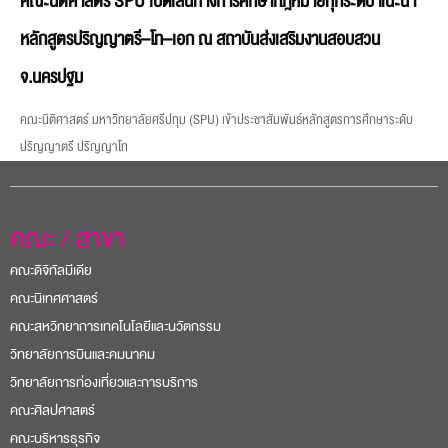
คณะนิติศาสตร์ SPU เปิดเส้นทางการศึกษากฎหมายทุกระดับ แนะนำ
หลักสูตรปริญญาตรี–โท–เอก ณ สถาบันส่งเสริมงานสอบสวน
จ.นครปฐม
คณะนิติศาสตร์ มหาวิทยาลัยศรีปทุม (SPU) เข้าประชาสัมพันธ์หลักสูตรการศึกษาระดับ
ปริญญาตรี ปริญญาโท
คณะ / สาขา
คณะดิจิทัลมีเดีย
คณะนิเทศศาสตร์
คณะสหวิทยาการเทคโนโลยีและนวัตกรรม
วิทยาลัยการบินและคมนาคม
วิทยาลัยการท่องเที่ยวและการบริการ
คณะศิลปศาสตร์
คณะบริหารธุรกิจ