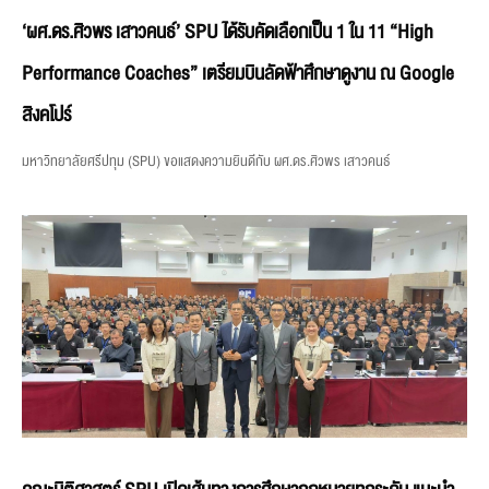
‘ผศ.ดร.ศิวพร เสาวคนธ์’ SPU ได้รับคัดเลือกเป็น 1 ใน 11 “High
Performance Coaches” เตรียมบินลัดฟ้าศึกษาดูงาน ณ Google
สิงคโปร์
มหาวิทยาลัยศรีปทุม (SPU) ขอแสดงความยินดีกับ ผศ.ดร.ศิวพร เสาวคนธ์