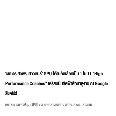
‘ผศ.ดร.ศิวพร เสาวคนธ์’ SPU ได้รับคัดเลือกเป็น 1 ใน 11 “High
Performance Coaches” เตรียมบินลัดฟ้าศึกษาดูงาน ณ Google
สิงคโปร์
มหาวิทยาลัยศรีปทุม (SPU) ขอแสดงความยินดีกับ ผศ.ดร.ศิวพร เสาวคนธ์