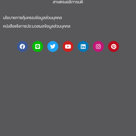
สายตรงอธิการบดี​
นโยบายการคุ้มครองข้อมูลส่วนบุคคล
หนังสือแจ้งการประมวลผลข้อมูลส่วนบุคคล
About
|
Faculty
|
Story
| Life |
Media
|
Job
|
Contact
มหาวิทยาลัยศรีปทุม 2410/2 ถ.พหลโยธิน เขตจตุจักร กรุงเทพฯ 10900 Tel:
(662) 558-6888 Fax: (662) 561 1721