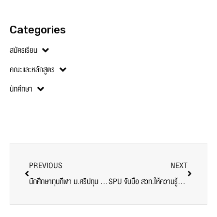
Categories
สมัครเรียน
คณะและหลักสูตร
นักศึกษา
PREVIOUS
NEXT
นักศึกษาทุนกีฬา ม.ศรีปทุม ถ่ายทอดความรู้ทักษะด้านกีฬา “วอลเลย์บอล SPU พี่สอนน้อง”
SPU จับมือ สวท.ให้ความรู้และบริการตรวจสุขภาพ HIV Awareness FREE LOVE YOURSELF ฟรีนักศึกษา