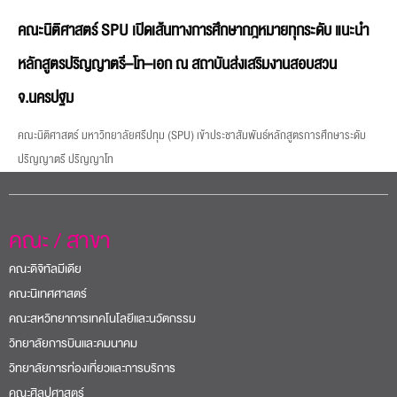
คณะนิติศาสตร์ SPU เปิดเส้นทางการศึกษากฎหมายทุกระดับ แนะนำ
หลักสูตรปริญญาตรี–โท–เอก ณ สถาบันส่งเสริมงานสอบสวน
จ.นครปฐม
คณะนิติศาสตร์ มหาวิทยาลัยศรีปทุม (SPU) เข้าประชาสัมพันธ์หลักสูตรการศึกษาระดับ
ปริญญาตรี ปริญญาโท
คณะ / สาขา
คณะดิจิทัลมีเดีย
คณะนิเทศศาสตร์
คณะสหวิทยาการเทคโนโลยีและนวัตกรรม
วิทยาลัยการบินและคมนาคม
วิทยาลัยการท่องเที่ยวและการบริการ
คณะศิลปศาสตร์