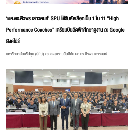
‘ผศ.ดร.ศิวพร เสาวคนธ์’ SPU ได้รับคัดเลือกเป็น 1 ใน 11 “High
Performance Coaches” เตรียมบินลัดฟ้าศึกษาดูงาน ณ Google
สิงคโปร์
มหาวิทยาลัยศรีปทุม (SPU) ขอแสดงความยินดีกับ ผศ.ดร.ศิวพร เสาวคนธ์