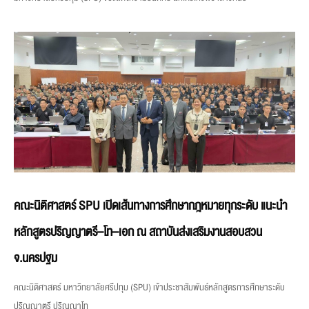
คณะนิติศาสตร์ SPU เปิดเส้นทางการศึกษากฎหมายทุกระดับ แนะนำ
หลักสูตรปริญญาตรี–โท–เอก ณ สถาบันส่งเสริมงานสอบสวน
จ.นครปฐม
คณะนิติศาสตร์ มหาวิทยาลัยศรีปทุม (SPU) เข้าประชาสัมพันธ์หลักสูตรการศึกษาระดับ
ปริญญาตรี ปริญญาโท