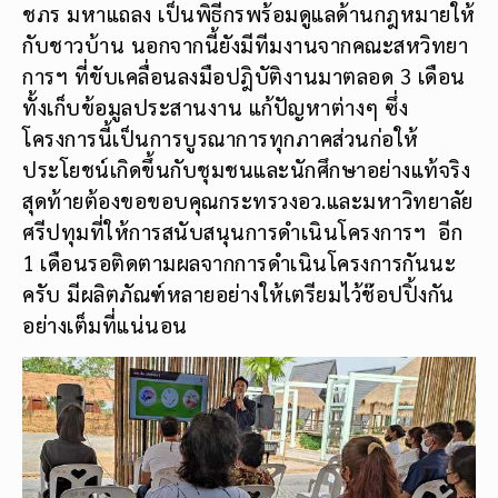
ชภร มหาแถลง เป็นพิธีกรพร้อมดูแลด้านกฎหมายให้
กับชาวบ้าน นอกจากนี้ยังมีทีมงานจากคณะสหวิทยา
การฯ ที่ขับเคลื่อนลงมือปฎิบัติงานมาตลอด 3 เดือน
ทั้งเก็บข้อมูลประสานงาน แก้ปัญหาต่างๆ ซึ่ง
โครงการนี้เป็นการบูรณาการทุกภาคส่วนก่อให้
ประโยชน์เกิดขึ้นกับชุมชนและนักศึกษาอย่างแท้จริง
สุดท้ายต้องขอขอบคุณกระทรวงอว.และมหาวิทยาลัย
ศรีปทุมที่ให้การสนับสนุนการดำเนินโครงการฯ อีก
1 เดือนรอติดตามผลจากการดำเนินโครงการกันนะ
ครับ มีผลิตภัณฑ์หลายอย่างให้เตรียมไว้ช๊อปปิ้งกัน
อย่างเต็มที่แน่นอน