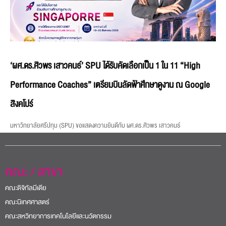
‘ผศ.ดร.ศิวพร เสาวคนธ์’ SPU ได้รับคัดเลือกเป็น 1 ใน 11 “High
Performance Coaches” เตรียมบินลัดฟ้าศึกษาดูงาน ณ Google
สิงคโปร์
มหาวิทยาลัยศรีปทุม (SPU) ขอแสดงความยินดีกับ ผศ.ดร.ศิวพร เสาวคนธ์
คณะ / สาขา
คณะดิจิทัลมีเดีย
คณะนิเทศศาสตร์
คณะสหวิทยาการเทคโนโลยีและนวัตกรรม