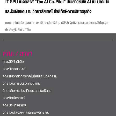
IT SPU เปิดคลาส “The AI Co-Pilot” ปั้นเยาวชนใช้ AI เป็น คิดเป็น
และรับผิดชอบ ณ วิทยาลัยเทคโนโลยีทักษิณาบริหารธุรกิจ
คณะเทคโนโลยีสารสนเทศ มหาวิทยาลัยศรีปทุม (SPU) จัดกิจกรรมแนะแนวการใช้ปัญญา
ประดิษฐ์ในหัวข้อ “The
คณะ / สาขา
คณะดิจิทัลมีเดีย
คณะนิเทศศาสตร์
คณะสหวิทยาการเทคโนโลยีและนวัตกรรม
วิทยาลัยการบินและคมนาคม
วิทยาลัยการท่องเที่ยวและการบริการ
คณะศิลปศาสตร์
คณะบริหารธุรกิจ
วิทยาลัยโลจิสติกส์และซัพพลายเชน