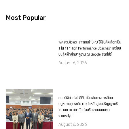
Most Popular
‘ผศ.ดร.ศิวพร เสาวคนธ์’ SPU ได้รับคัดเลือกเป็น
1 ใน 11 “High Performance Coaches” เตรียม
บินลัดฟ้าศึกษาดูงาน ณ Google สิงคโปร์
August 6, 2026
คณะนิติศาสตร์ SPU เปิดเส้นทางการศึกษา
กฎหมายทุกระดับ แนะนำหลักสูตรปริญญาตรี–
โท–เอก ณ สถาบันส่งเสริมงานสอบสวน
จ.นครปฐม
August 6, 2026