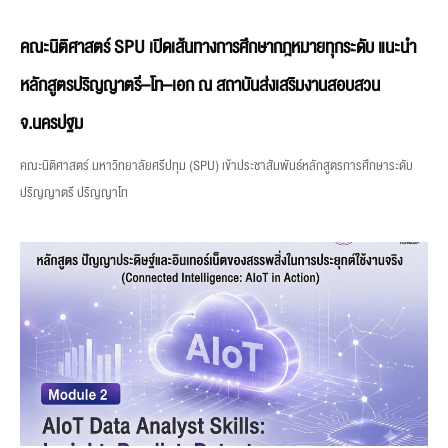
คณะนิติศาสตร์ SPU เปิดเส้นทางการศึกษากฎหมายทุกระดับ แนะนำ
หลักสูตรปริญญาตรี–โท–เอก ณ สถาบันส่งเสริมงานสอบสวน
จ.นครปฐม
คณะนิติศาสตร์ มหาวิทยาลัยศรีปทุม (SPU) เข้าประชาสัมพันธ์หลักสูตรการศึกษาระดับ
ปริญญาตรี ปริญญาโท