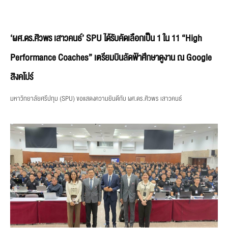
‘ผศ.ดร.ศิวพร เสาวคนธ์’ SPU ได้รับคัดเลือกเป็น 1 ใน 11 “High
Performance Coaches” เตรียมบินลัดฟ้าศึกษาดูงาน ณ Google
สิงคโปร์
มหาวิทยาลัยศรีปทุม (SPU) ขอแสดงความยินดีกับ ผศ.ดร.ศิวพร เสาวคนธ์