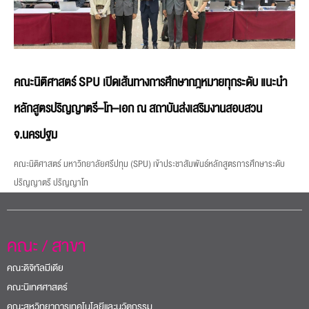
คณะนิติศาสตร์ SPU เปิดเส้นทางการศึกษากฎหมายทุกระดับ แนะนำ
หลักสูตรปริญญาตรี–โท–เอก ณ สถาบันส่งเสริมงานสอบสวน
จ.นครปฐม
คณะนิติศาสตร์ มหาวิทยาลัยศรีปทุม (SPU) เข้าประชาสัมพันธ์หลักสูตรการศึกษาระดับ
ปริญญาตรี ปริญญาโท
คณะ / สาขา
คณะดิจิทัลมีเดีย
คณะนิเทศศาสตร์
คณะสหวิทยาการเทคโนโลยีและนวัตกรรม