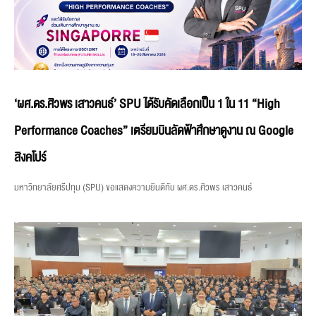
‘ผศ.ดร.ศิวพร เสาวคนธ์’ SPU ได้รับคัดเลือกเป็น 1 ใน 11 “High
Performance Coaches” เตรียมบินลัดฟ้าศึกษาดูงาน ณ Google
สิงคโปร์
มหาวิทยาลัยศรีปทุม (SPU) ขอแสดงความยินดีกับ ผศ.ดร.ศิวพร เสาวคนธ์