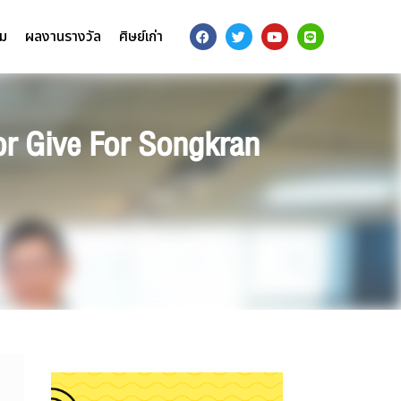
รม
ผลงานรางวัล
ศิษย์เก่า
For Give For Songkran