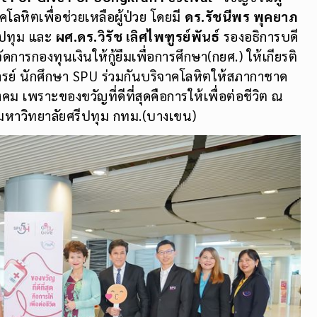
โลหิตเพื่อช่วยเหลือผู้ป่วย โดยมี
ดร.รัชนีพร พุคยาภ
ีปทุม และ
ผศ.ดร.วิรัช เลิศไพฑูรย์พันธ์
รองอธิการบดี
จัดการกองทุนเงินให้กู้ยืมเพื่อการศึกษา(กยศ.) ให้เกียรติ
ารย์ นักศึกษา SPU ร่วมกันบริจาคโลหิตให้สภากาชาด
คม เพราะของขวัญที่ดีที่สุดคือการให้เพื่อต่อชีวิต ณ
 มหาวิทยาลัยศรีปทุม กทม.(บางเขน)