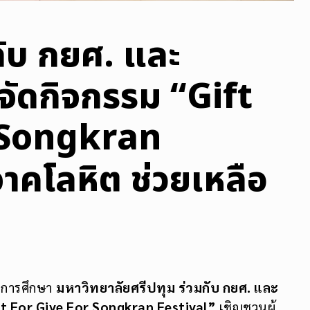
กับ กยศ. และ
ัดกิจกรรม “Gift
 Songkran
จาคโลหิต ช่วยเหลือ
ุนการศึกษา
มหาวิทยาลัยศรีปทุม ร่วมกับ กยศ. และ
ft For Give For Songkran Festival”
เชิญชวนผู้