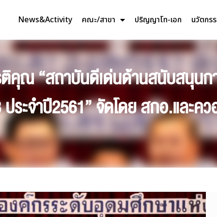
News&Activity
คณะ/สาขา
ปริญญาโท-เอก
นวัตกร
ยรติคุณ “สถาบันดีเด่นด้านสนับสนุน
 13 ประจำปี2561” จัดโดย สกอ.และคว