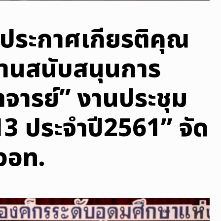
ล่ประกาศเกียรติคุณ
้านสนับสนุนการ
าจารย์” งานประชุม
่ 13 ประจำปี2561” จัด
วอท.