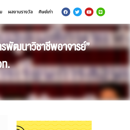
รม
ผลงานรางวัล
ศิษย์เก่า
การพัฒนาวิชาชีพอาจารย์”
อท.