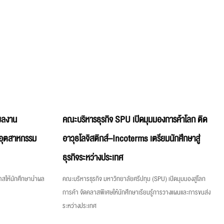
์ผลงาน
คณะบริหารธุรกิจ SPU เปิดมุมมองการค้าโลก ติด
ีอุตสาหกรรม
อาวุธโลจิสติกส์–Incoterms เตรียมนักศึกษาสู่
ธุรกิจระหว่างประเทศ
กาสให้นักศึกษานำผล
คณะบริหารธุรกิจ มหาวิทยาลัยศรีปทุม (SPU) เปิดมุมมองสู่โลก
การค้า จัดคลาสพิเศษให้นักศึกษาเรียนรู้การวางแผนและการขนส่ง
ระหว่างประเทศ