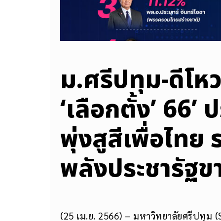
ม.ศรีปทุม-ดีโห
‘เลือกตั้ง’ 66’
พุ่งสูสีเพื่อไท
พลังประชารัฐขาข
(25 เม.ย. 2566) – มหาวิทยาลัยศรีปทุม 