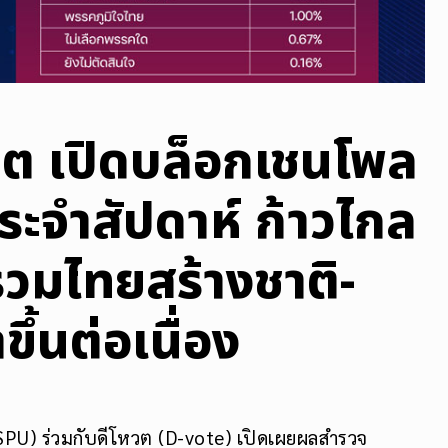
วต เปิดบล็อกเชนโพล
 ประจำสัปดาห์ ก้าวไกล
ย รวมไทยสร้างชาติ-
ึ้นต่อเนื่อง
(SPU) ร่วมกับดีโหวต (D-vote) เปิดเผยผลสำรวจ