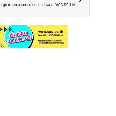
บัญชี SPU : คณาจารย์และนักศึกษาคณะบัญชี เข้าร่วมงานบายเนียร์สานสัมพันธ์ “ACC SPU Night Party 2023” ณ โรงแรมมารวยการ์เด้น