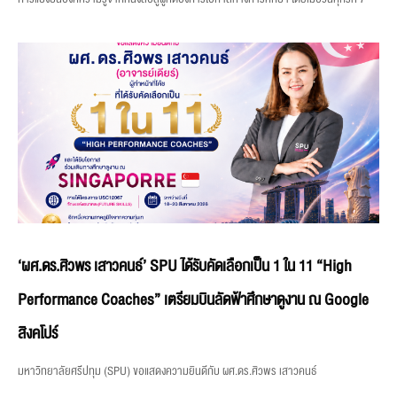
‘ผศ.ดร.ศิวพร เสาวคนธ์’ SPU ได้รับคัดเลือกเป็น 1 ใน 11 “High
Performance Coaches” เตรียมบินลัดฟ้าศึกษาดูงาน ณ Google
สิงคโปร์
มหาวิทยาลัยศรีปทุม (SPU) ขอแสดงความยินดีกับ ผศ.ดร.ศิวพร เสาวคนธ์