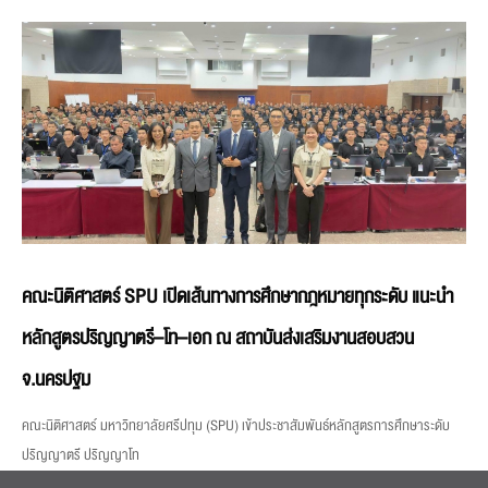
คณะนิติศาสตร์ SPU เปิดเส้นทางการศึกษากฎหมายทุกระดับ แนะนำ
หลักสูตรปริญญาตรี–โท–เอก ณ สถาบันส่งเสริมงานสอบสวน
จ.นครปฐม
คณะนิติศาสตร์ มหาวิทยาลัยศรีปทุม (SPU) เข้าประชาสัมพันธ์หลักสูตรการศึกษาระดับ
ปริญญาตรี ปริญญาโท