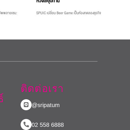
ห่วงโซ่อุปทาน
งซัพพลายเชน:
SPUIC เปลี่ยน Beer Game เป็นห้องทดลองธุรกิจ
ติดต่อเรา
์
@sripatum
02 558 6888