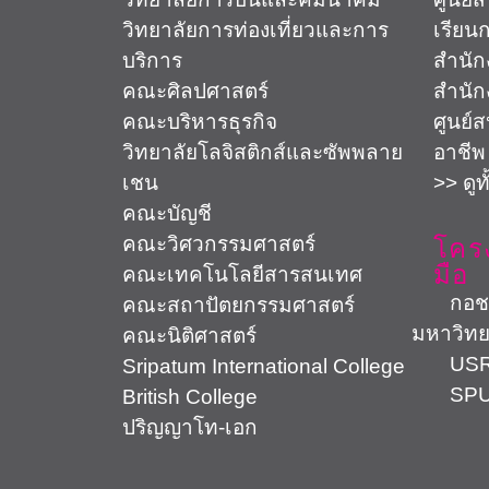
วิทยาลัยการท่องเที่ยวและการ
เรียน
บริการ
สำนัก
คณะศิลปศาสตร์
สำนัก
คณะบริหารธุรกิจ
ศูนย์
วิทยาลัยโลจิสติกส์และซัพพลาย
อาชีพ
เชน
>> ดูท
คณะบัญชี
คณะวิศวกรรมศาสตร์
โคร
มือ
คณะเทคโนโลยีสารสนเทศ
กอช. ต
คณะสถาปัตยกรรมศาสตร์
มหาวิทย
คณะนิติศาสตร์
USR 
Sripatum International College
SPU 
British College
ปริญญาโท-เอก