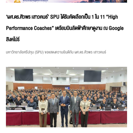
‘ผศ.ดร.ศิวพร เสาวคนธ์’ SPU ได้รับคัดเลือกเป็น 1 ใน 11 “High
Performance Coaches” เตรียมบินลัดฟ้าศึกษาดูงาน ณ Google
สิงคโปร์
มหาวิทยาลัยศรีปทุม (SPU) ขอแสดงความยินดีกับ ผศ.ดร.ศิวพร เสาวคนธ์