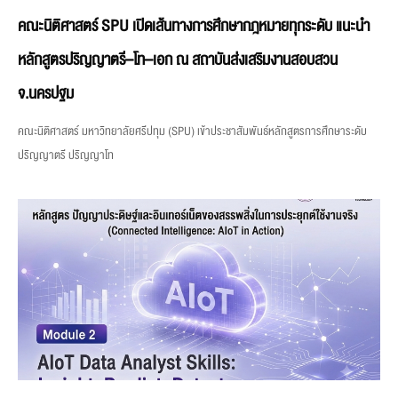
คณะนิติศาสตร์ SPU เปิดเส้นทางการศึกษากฎหมายทุกระดับ แนะนำ
หลักสูตรปริญญาตรี–โท–เอก ณ สถาบันส่งเสริมงานสอบสวน
จ.นครปฐม
คณะนิติศาสตร์ มหาวิทยาลัยศรีปทุม (SPU) เข้าประชาสัมพันธ์หลักสูตรการศึกษาระดับ
ปริญญาตรี ปริญญาโท