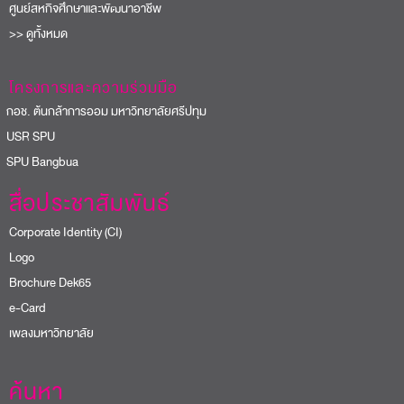
ศูนย์สหกิจศึกษาและพัฒนาอาชีพ
>> ดูทั้งหมด
โครงการและความร่วมมือ
อช. ต้นกล้าการออม มหาวิทยาลัยศรีปทุม
USR SPU
PU Bangbua
สื่อประชาสัมพันธ์
Corporate Identity (CI)
Logo
Brochure Dek65
e-Card
เพลงมหาวิทยาลัย
ค้นหา