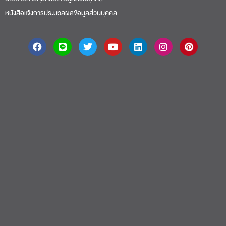
หนังสือแจ้งการประมวลผลข้อมูลส่วนบุคคล
About
|
Faculty
|
Story
| Life |
Media
|
Job
|
Contact
มหาวิทยาลัยศรีปทุม 2410/2 ถ.พหลโยธิน เขตจตุจักร กรุงเทพฯ 10900 Tel:
(662) 558-6888 Fax: (662) 561 1721