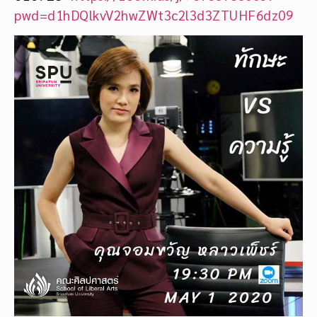
pwd=d1hDQlkvV2hwZWt3c2l3d3ZTUHF6dz09