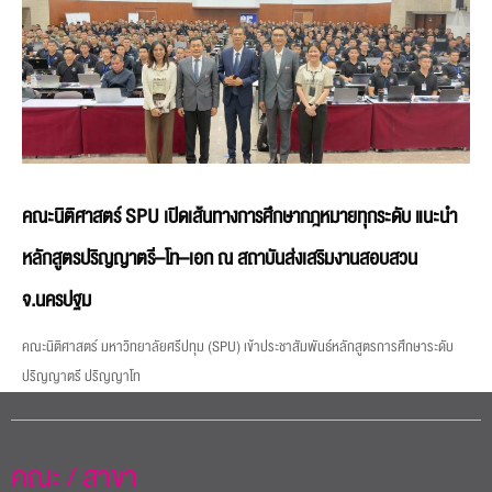
คณะนิติศาสตร์ SPU เปิดเส้นทางการศึกษากฎหมายทุกระดับ แนะนำ
หลักสูตรปริญญาตรี–โท–เอก ณ สถาบันส่งเสริมงานสอบสวน
จ.นครปฐม
คณะนิติศาสตร์ มหาวิทยาลัยศรีปทุม (SPU) เข้าประชาสัมพันธ์หลักสูตรการศึกษาระดับ
ปริญญาตรี ปริญญาโท
คณะ / สาขา