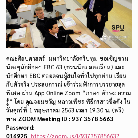
คณะศิลปศาสตร์ มหาวิทยาลัยศรีปทุม ขอเชิญชวน
น้องๆนักศึกษา EBC 63 (ชวนน้อง ลองเรียน) และ
นักศึกษา EBC ตลอดจนผู้สนใจทั่วไปทุกท่าน เรียน
กับตัวจริง ประสบการณ์ เข้าร่วมฟังการบรรยายสุด
พิเศษ ผ่าน App Online Zoom “ภาษา ทักษะ ความ
รู้” โดย คุณจอมขวัญ หลาวเพ็ชร พิธีกรสาวชื่อดัง ใน
วันศุกร์ที่ 1 พฤษภาคม 2563 เวลา 19.30 น. (ฟรี)
ทาง
ZOOM Meeting ID :
937 3578 5663
Password:
016925
https://zoom.us/j/93735785663?