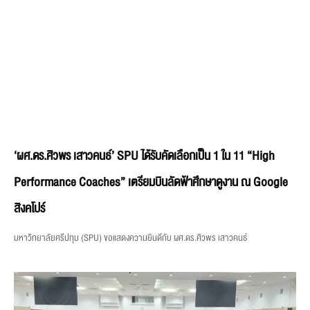
‘ผศ.ดร.ศิวพร เสาวคนธ์’ SPU ได้รับคัดเลือกเป็น 1 ใน 11 “High
Performance Coaches” เตรียมบินลัดฟ้าศึกษาดูงาน ณ Google
สิงคโปร์
มหาวิทยาลัยศรีปทุม (SPU) ขอแสดงความยินดีกับ ผศ.ดร.ศิวพร เสาวคนธ์