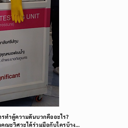
งการทำตู้ความดันบวกคืออะไร?
างคณะวิศวะได้ร่วมมือกับใครบ้าง…