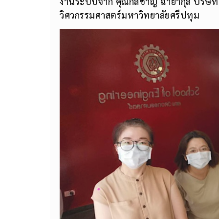
งานระบบจาก คุณกลชาญ ฉายากุล บริษัท 
วิศวกรรมศาสตร์มหาวิทยาลัยศรีปทุม