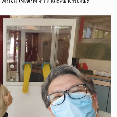
ไตรเอ็น โทเอเน็ค จำกัด และคณาจารย์คณะ