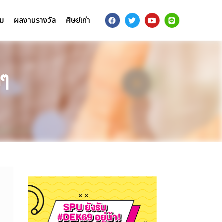
รม
ผลงานรางวัล
ศิษย์เก่า
ลๆ