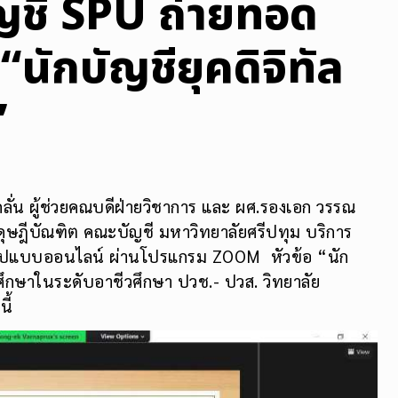
ัญชี SPU ถ่ายทอด
“นักบัญชียุคดิจิทัล
”
ั่น ผู้ช่วยคณบดีฝ่ายวิชาการ และ ผศ.รองเอก วรรณ
าดุษฎีบัณฑิต คณะบัญชี มหาวิทยาลัยศรีปทุม บริการ
ในรูปแบบออนไลน์ ผ่านโปรแกรม ZOOM หัวข้อ “นัก
ศึกษาในระดับอาชีวศึกษา ปวช.- ปวส. วิทยาลัย
ี้