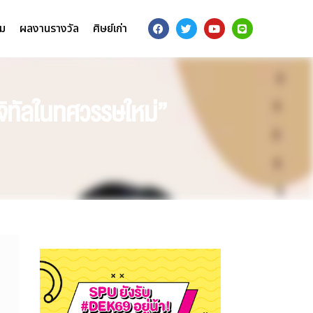
รม
ผลงานรางวัล
ศิษย์เก่า
จิทัลในทศวรรษใหม่”