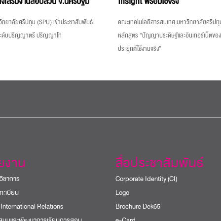
่งเสริมงานสอบสวน จ.นครปฐม
Insight พร้อมใช้จริง
ิทยาลัยศรีปทุม (SPU) เข้าประชาสัมพันธ์
คณะเทคโนโลยีสารสนเทศ มหาวิทยาลัยศรีปทุม
ระดับปริญญาตรี ปริญญาโท
หลักสูตร “ปัญญาประดิษฐ์และอินเทอร์เน็ตขอ
ประยุกต์ใช้งานจริง”
วยงาน
สื่อประชาสัมพันธ์
วิชาการ
Corporate Identity (CI)
ทะเบียน
Logo
 International Relations
Brochure Dek65
บสนุนและพัฒนาการเรียนการสอน
e-Card