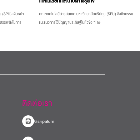
เทคโนโลยีทักษิณาบริหารธุรกิจ
 (SPU) เดินหน้า
คณะเทคโนโลยีสารสนเทศ มหาวิทยาลัยศรีปทุม (SPU) จัดกิจกรรม
งสรรพสิ่งในการ
แนะแนวการใช้ปัญญาประดิษฐ์ในหัวข้อ “The
ติดต่อเรา
@sripatum