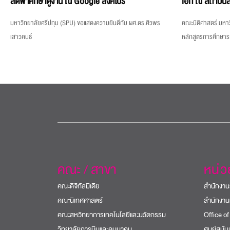
ลัดฟ้าศึกษาดูงาน ณ Google สิงคโปร์
เอก ณ สถาบันส
มหาวิทยาลัยศรีปทุม (SPU) ขอแสดงความยินดีกับ ผศ.ดร.ศิวพร
คณะนิติศาสตร์ มหาว
เสาวคนธ์
หลักสูตรการศึกษา
คณะ / สาขา
หน่
คณะดิจิทัลมีเดีย
สำนักงาน
คณะนิเทศศาสตร์
สำนักงาน
คณะสหวิทยาการเทคโนโลยีและนวัตกรรม
Office of
วิทยาลัยการบินและคมนาคม
ศูนย์สนั