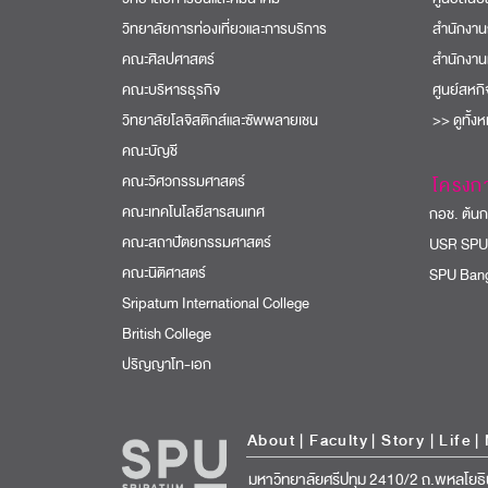
วิทยาลัยการท่องเที่ยวและการบริการ
สำนักงาน
คณะศิลปศาสตร์
สำนักงาน
คณะบริหารธุรกิจ
ศูนย์สหก
วิทยาลัยโลจิสติกส์และซัพพลายเชน
>> ดูทั้ง
คณะบัญชี
คณะวิศวกรรมศาสตร์
โครงก
คณะเทคโนโลยีสารสนเทศ
กอช. ต้นกล
คณะสถาปัตยกรรมศาสตร์
USR SPU
คณะนิติศาสตร์
SPU Bang
Sripatum International College
British College
ปริญญาโท-เอก
About
|
Faculty
|
Story
| Life |
มหาวิทยาลัยศรีปทุม 2410/2 ถ.พหลโยธิ