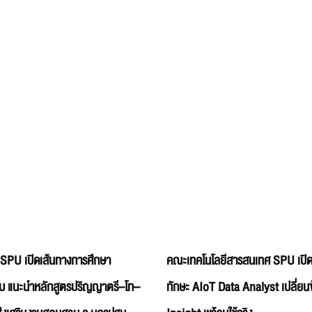
 SPU เปิดเส้นทางการศึกษา
คณะเทคโนโลยีสารสนเทศ SPU เปิด
บ แนะนำหลักสูตรปริญญาตรี–โท–
ทักษะ AIoT Data Analyst เปลี่ยนข