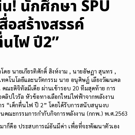
น! นักศึกษา SPU
ื่อสร้างสรรค์
ื่นไฟ ปี2”
ดย นายเกียรติศักดิ์ สิงห์งาม , นายอัษฏา สุนทร ,
รเทคโนโลยีและนวัตกรรม นาย อนุศิษฏ์ เลียงวัฒนคล
ณะดิจิทัลมีเดีย ผ่านเข้ารอบ 20 ทีมสุดท้าย การ
ือคลิปไวรัล หัวข้อทางเลือกใหม่ไฟฟ้าจากพลังงาน
“เด็กตื่นไฟ ปี 2” โดยได้รับการสนับสนุนงบ
นคณะกรรมการกำกับกิจการพลังงาน (กกพ.) พ.ศ.2563
ลับมาก็คือ ประสบการณ์อันมีค่า เพื่อที่จะพัฒนาตัวเอง