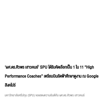
‘ผศ.ดร.ศิวพร เสาวคนธ์’ SPU ได้รับคัดเลือกเป็น 1 ใน 11 “High
Performance Coaches” เตรียมบินลัดฟ้าศึกษาดูงาน ณ Google
สิงคโปร์
มหาวิทยาลัยศรีปทุม (SPU) ขอแสดงความยินดีกับ ผศ.ดร.ศิวพร เสาวคนธ์