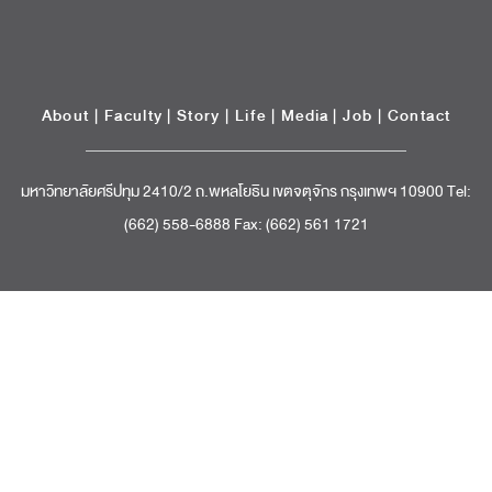
มหาวิทยาลัยศรีปทุม 2410/2 ถ.พหลโยธิน เขตจตุจักร กรุงเทพฯ 10900 Tel:
(662) 558-6888 Fax: (662) 561 1721