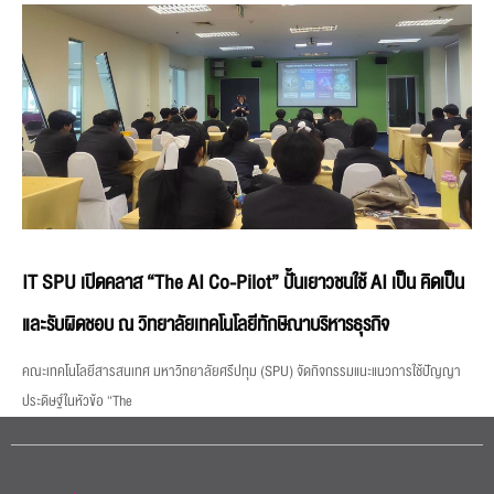
IT SPU เปิดคลาส “The AI Co-Pilot” ปั้นเยาวชนใช้ AI เป็น คิดเป็น
และรับผิดชอบ ณ วิทยาลัยเทคโนโลยีทักษิณาบริหารธุรกิจ
คณะเทคโนโลยีสารสนเทศ มหาวิทยาลัยศรีปทุม (SPU) จัดกิจกรรมแนะแนวการใช้ปัญญา
ประดิษฐ์ในหัวข้อ “The