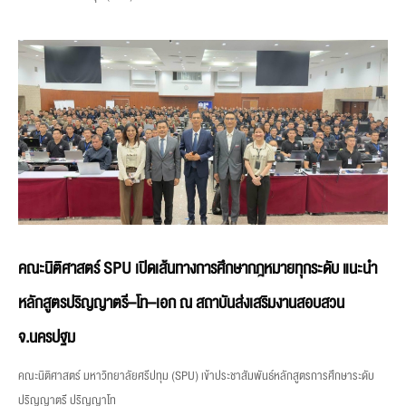
คณะนิติศาสตร์ SPU เปิดเส้นทางการศึกษากฎหมายทุกระดับ แนะนำ
หลักสูตรปริญญาตรี–โท–เอก ณ สถาบันส่งเสริมงานสอบสวน
จ.นครปฐม
คณะนิติศาสตร์ มหาวิทยาลัยศรีปทุม (SPU) เข้าประชาสัมพันธ์หลักสูตรการศึกษาระดับ
ปริญญาตรี ปริญญาโท