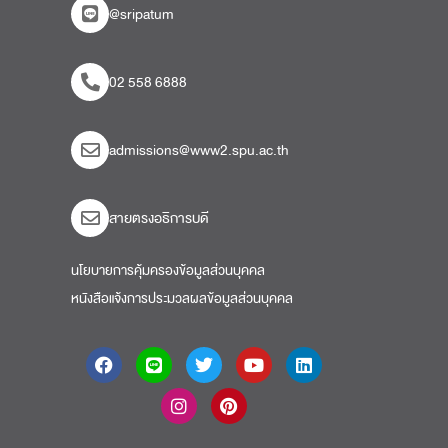
@sripatum
02 558 6888
admissions@www2.spu.ac.th
สายตรงอธิการบดี​
นโยบายการคุ้มครองข้อมูลส่วนบุคคล
หนังสือแจ้งการประมวลผลข้อมูลส่วนบุคคล