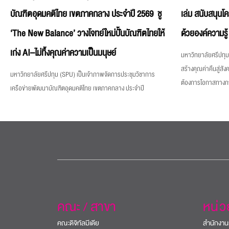
บัณฑิตอุดมคติไทย เขตภาคกลาง ประจำปี 2569 ชู
เล่ม สนับสนุนโ
‘The New Balance’ วางโจทย์ใหม่ปั้นบัณฑิตไทยให้
ด้วยองค์ความรู้
เก่ง AI–ไม่ทิ้งคุณค่าความเป็นมนุษย์
มหาวิทยาลัยศรีปทุม 
สร้างคุณค่าคืนสู่สังค
มหาวิทยาลัยศรีปทุม (SPU) เป็นเจ้าภาพจัดการประชุมวิชาการ
ต้องการโอกาสทางการศ
เครือข่ายพัฒนาบัณฑิตอุดมคติไทย เขตภาคกลาง ประจำปี
คณะ / สาขา
หน่
คณะดิจิทัลมีเดีย
สำนักงาน