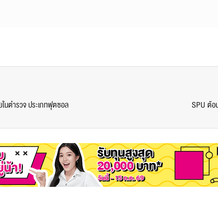
าภายในตำรวจ ประเภทฟุตซอล
SPU ต้อน