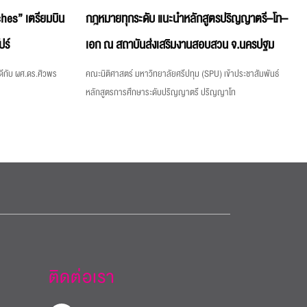
hes” เตรียมบิน
กฎหมายทุกระดับ แนะนำหลักสูตรปริญญาตรี–โท–
ปร์
เอก ณ สถาบันส่งเสริมงานสอบสวน จ.นครปฐม
ีกับ ผศ.ดร.ศิวพร
คณะนิติศาสตร์ มหาวิทยาลัยศรีปทุม (SPU) เข้าประชาสัมพันธ์
หลักสูตรการศึกษาระดับปริญญาตรี ปริญญาโท
ติดต่อเรา