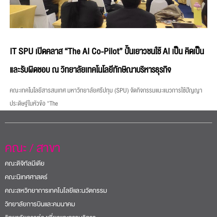
IT SPU เปิดคลาส “The AI Co-Pilot” ปั้นเยาวชนใช้ AI เป็น คิดเป็น
และรับผิดชอบ ณ วิทยาลัยเทคโนโลยีทักษิณาบริหารธุรกิจ
คณะเทคโนโลยีสารสนเทศ มหาวิทยาลัยศรีปทุม (SPU) จัดกิจกรรมแนะแนวการใช้ปัญญา
ประดิษฐ์ในหัวข้อ “The
คณะ / สาขา
คณะดิจิทัลมีเดีย
คณะนิเทศศาสตร์
คณะสหวิทยาการเทคโนโลยีและนวัตกรรม
วิทยาลัยการบินและคมนาคม