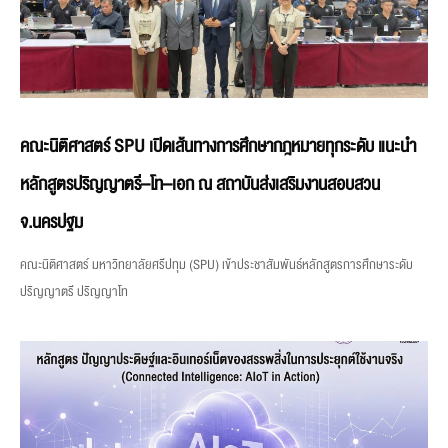
คณะนิติศาสตร์ SPU เปิดเส้นทางการศึกษากฎหมายทุกระดับ แนะนำ
หลักสูตรปริญญาตรี–โท–เอก ณ สถาบันส่งเสริมงานสอบสวน
จ.นครปฐม
คณะนิติศาสตร์ มหาวิทยาลัยศรีปทุม (SPU) เข้าประชาสัมพันธ์หลักสูตรการศึกษาระดับ
ปริญญาตรี ปริญญาโท