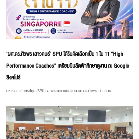
‘ผศ.ดร.ศิวพร เสาวคนธ์’ SPU ได้รับคัดเลือกเป็น 1 ใน 11 “High
Performance Coaches” เตรียมบินลัดฟ้าศึกษาดูงาน ณ Google
สิงคโปร์
มหาวิทยาลัยศรีปทุม (SPU) ขอแสดงความยินดีกับ ผศ.ดร.ศิวพร เสาวคนธ์