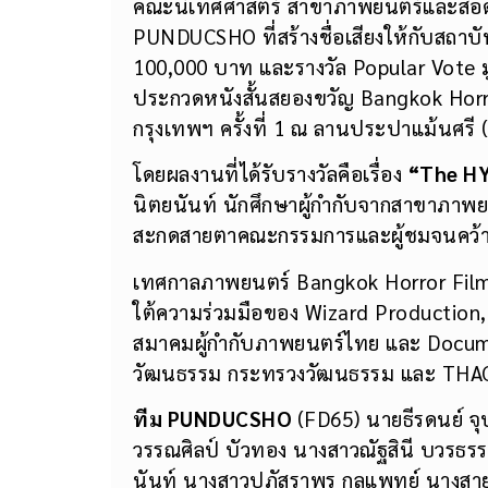
คณะนิเทศศาสตร์ สาขาภาพยนตร์และสื่อดิ
PUNDUCSHO ที่สร้างชื่อเสียงให้กับสถาบั
100,000 บาท และรางวัล Popular Vote ม
ประกวดหนังสั้นสยองขวัญ Bangkok Hor
กรุงเทพฯ ครั้งที่ 1 ณ ลานประปาแม้นศรี (ห
โดยผลงานที่ได้รับรางวัลคือเรื่อง
“
The H
นิตยนันท์ นักศึกษาผู้กำกับจากสาขาภาพยน
สะกดสายตาคณะกรรมการและผู้ชมจนคว้าราง
เทศกาลภาพยนตร์ Bangkok Horror Film Fe
ใต้ความร่วมมือของ Wizard Production
สมาคมผู้กำกับภาพยนตร์ไทย และ Docume
วัฒนธรรม กระทรวงวัฒนธรรม และ THACC
ทีม PUNDUCSHO
(FD65) นายธีรดนย์ จุ
วรรณศิลป์ บัวทอง นางสาวณัฐสินี บวรธร
นันท์ นางสาวปภัสราพร กุลแพทย์ นางสาย