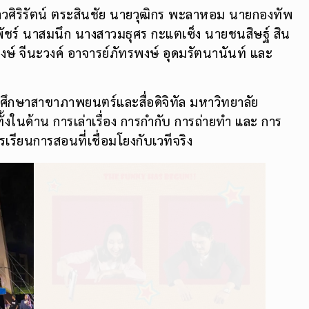
งสาวศิริรัตน์ ตระสินชัย นายวุฒิกร พะลาหอม นายกองทัพ
ัชร์ นาสมนึก นางสาวมธุศร กะแตเซ็ง นายชนสิษฐ์ สิน
ิพงษ์ จีนะวงค์ อาจารย์ภัทรพงษ์ อุดมรัตนานันท์ และ
กศึกษาสาขาภาพยนตร์และสื่อดิจิทัล มหาวิทยาลัย
้งในด้าน การเล่าเรื่อง การกำกับ การถ่ายทำ และ การ
รียนการสอนที่เชื่อมโยงกับเวทีจริง