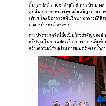
ลิ้มกุลสวัสดิ์ นายชาห์นุกันย์ ทนกล้า นา
สุขชื่น นายกฤษณพงษ์ เผ่าเจริญ นายเอกพ
เพ็ชร์ โดยมีอาจารย์ที่ปรึกษา อาจารย์กิต
อาจารย์ธนนท์ ศรหุนะ
การประกวดครั้งนี้ถือเป็นก้าวสำคัญของนั
ศรีปทุม ในการแสดงศักยภาพอย่างเต็มที่ ทั
สร้างอารมณ์ร่วมผ่านภาพยนตร์ ตอกย้ำการเ