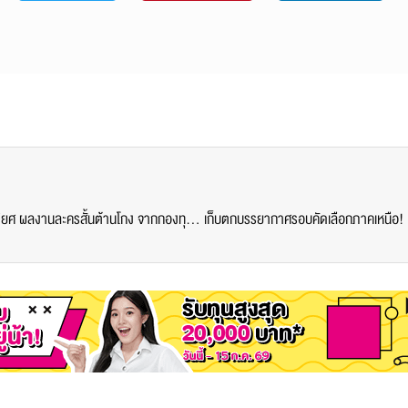
เด็กสื่อสารการแสดง SPU สร้างสรรค์สังคม! รับโล่เกียรติยศ ผลงานละครสั้นต้านโกง จากกองทุน ป.ป.ช.