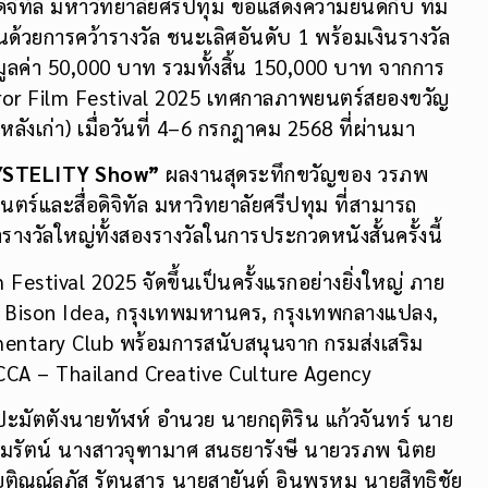
จิทัล มหาวิทยาลัยศรีปทุม ขอแสดงความยินดีกับ ทีม
นด้วยการคว้ารางวัล ชนะเลิศอันดับ 1 พร้อมเงินรางวัล
ูลค่า 50,000 บาท รวมทั้งสิ้น 150,000 บาท จากการ
ror Film Festival 2025 เทศกาลภาพยนตร์สยองขวัญ
ลังเก่า) เมื่อวันที่ 4–6 กรกฎาคม 2568 ที่ผ่านมา
YSTELITY Show”
ผลงานสุดระทึกขวัญของ วรภพ
ตร์และสื่อดิจิทัล มหาวิทยาลัยศรีปทุม ที่สามารถ
วัลใหญ่ทั้งสองรางวัลในการประกวดหนังสั้นครั้งนี้
stival 2025 จัดขึ้นเป็นครั้งแรกอย่างยิ่งใหญ่ ภาย
, Bison Idea, กรุงเทพมหานคร, กรุงเทพกลางแปลง,
ntary Club พร้อมการสนับสนุนจาก กรมส่งเสริม
A – Thailand Creative Culture Agency
ปะมัตตังนายทัฬห์ อำนวย นายกฤติริน แก้วจันทร์ นาย
รมรัตน์ นางสาวจุฑามาศ สนธยารังษี นายวรภพ นิตย
ติณณ์ลภัส รัตนสาร นายสายันต์ อินพรหม นายสิทธิชัย