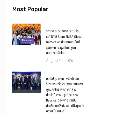
Most Popular
วิทยาลัยนานาชาติ SPU ร่วม
เวที NYU Stern EMBA Global
Immersion ถ่ายทอดอินไซต์
ธุรกิจ–ภาวะผู้นำไทย สู่บท
สนทนาระดับโลก
August 10, 2026
ม.ศรีปทุม เจ้าภาพจัดประชุม
วิชาการเครือข่ายพัฒนาบัณฑิต
อุดมคติไทย เขตภาคกลาง
ประจำปี 2569 ชู ‘The New
Balance’ วางโจทย์ใหม่ปั้น
บัณฑิตไทยให้เก่ง AI–ไม่ทิ้งคุณค่า
ความเป็นมนุษย์