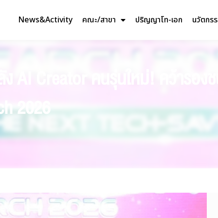
News&Activity
คณะ/สาขา
ปริญญาโท-เอก
นวัตกร
ง AI Creator คนรุ่นใหม่! คว้ารองชน
ch 2026