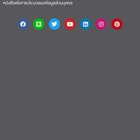
About
|
Faculty
|
Story
| Life |
Media
|
Job
|
Contact
มหาวิทยาลัยศรีปทุม 2410/2 ถ.พหลโยธิน เขตจตุจักร กรุงเทพฯ 10900 Tel:
(662) 558-6888 Fax: (662) 561 1721