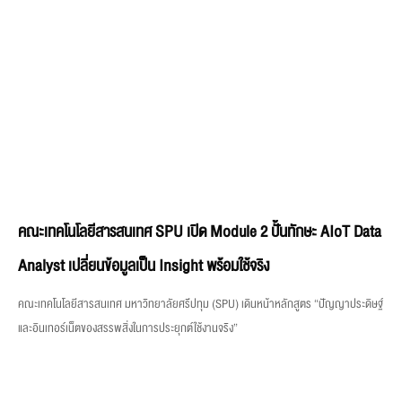
คณะเทคโนโลยีสารสนเทศ SPU เปิด Module 2 ปั้นทักษะ AIoT Data
Analyst เปลี่ยนข้อมูลเป็น Insight พร้อมใช้จริง
คณะเทคโนโลยีสารสนเทศ มหาวิทยาลัยศรีปทุม (SPU) เดินหน้าหลักสูตร “ปัญญาประดิษฐ์
และอินเทอร์เน็ตของสรรพสิ่งในการประยุกต์ใช้งานจริง”
IT SPU เปิดคลาส “The AI Co-Pilot” ปั้นเยาวชนใช้ AI เป็น คิดเป็น