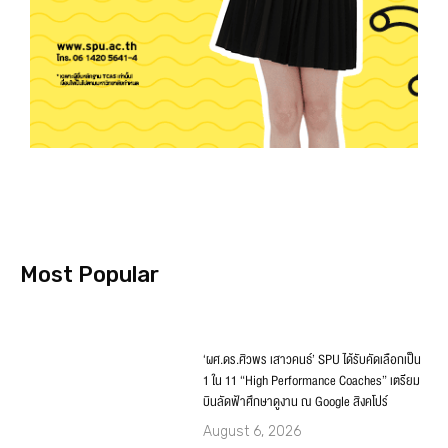
Most Popular
‘ผศ.ดร.ศิวพร เสาวคนธ์’ SPU ได้รับคัดเลือกเป็น
1 ใน 11 “High Performance Coaches” เตรียม
บินลัดฟ้าศึกษาดูงาน ณ Google สิงคโปร์
August 6, 2026
คณะนิติศาสตร์ SPU เปิดเส้นทางการศึกษา
กฎหมายทุกระดับ แนะนำหลักสูตรปริญญาตรี–
โท–เอก ณ สถาบันส่งเสริมงานสอบสวน
จ.นครปฐม
August 6, 2026