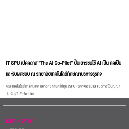
และรับผิดชอบ ณ วิทยาลัยเทคโนโลยีทักษิณาบริหารธุรกิจ
คณะเทคโนโลยีสารสนเทศ มหาวิทยาลัยศรีปทุม (SPU) จัดกิจกรรมแนะแนวการใช้ปัญญา
ประดิษฐ์ในหัวข้อ “The
คณะ / สาขา
คณะดิจิทัลมีเดีย
คณะนิเทศศาสตร์
คณะสหวิทยาการเทคโนโลยีและนวัตกรรม
วิทยาลัยการบินและคมนาคม
วิทยาลัยการท่องเที่ยวและการบริการ
คณะศิลปศาสตร์
คณะบริหารธุรกิจ
วิทยาลัยโลจิสติกส์และซัพพลายเชน
คณะบัญชี