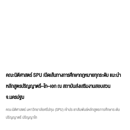
คณะนิติศาสตร์ SPU เปิดเส้นทางการศึกษากฎหมายทุกระดับ แนะนำ
หลักสูตรปริญญาตรี–โท–เอก ณ สถาบันส่งเสริมงานสอบสวน
จ.นครปฐม
คณะนิติศาสตร์ มหาวิทยาลัยศรีปทุม (SPU) เข้าประชาสัมพันธ์หลักสูตรการศึกษาระดับ
ปริญญาตรี ปริญญาโท