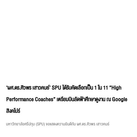
‘ผศ.ดร.ศิวพร เสาวคนธ์’ SPU ได้รับคัดเลือกเป็น 1 ใน 11 “High
Performance Coaches” เตรียมบินลัดฟ้าศึกษาดูงาน ณ Google
สิงคโปร์
มหาวิทยาลัยศรีปทุม (SPU) ขอแสดงความยินดีกับ ผศ.ดร.ศิวพร เสาวคนธ์