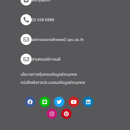
@sripatum
02 558 6888
admissions@www2.spu.ac.th
สายตรงอธิการบดี​
นโยบายการคุ้มครองข้อมูลส่วนบุคคล
หนังสือแจ้งการประมวลผลข้อมูลส่วนบุคคล