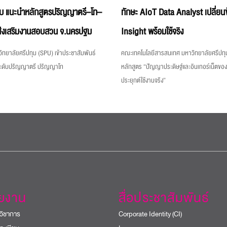
บ แนะนำหลักสูตรปริญญาตรี–โท–
ทักษะ AIoT Data Analyst เปลี่ยนข
่งเสริมงานสอบสวน จ.นครปฐม
Insight พร้อมใช้จริง
ิทยาลัยศรีปทุม (SPU) เข้าประชาสัมพันธ์
คณะเทคโนโลยีสารสนเทศ มหาวิทยาลัยศรีปทุม
ระดับปริญญาตรี ปริญญาโท
หลักสูตร “ปัญญาประดิษฐ์และอินเทอร์เน็ตขอ
ประยุกต์ใช้งานจริง”
วยงาน
สื่อประชาสัมพันธ์
วิชาการ
Corporate Identity (CI)