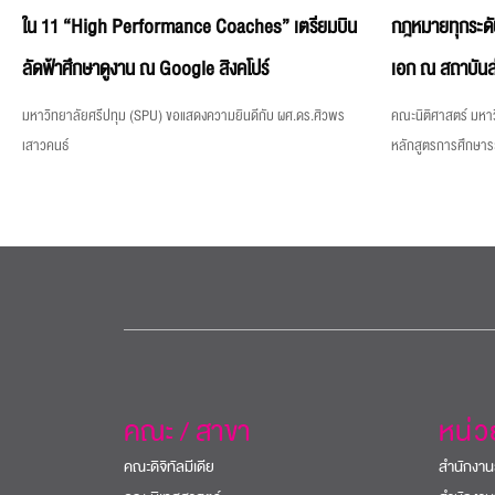
ใน 11 “High Performance Coaches” เตรียมบิน
กฎหมายทุกระดั
ลัดฟ้าศึกษาดูงาน ณ Google สิงคโปร์
เอก ณ สถาบันส
มหาวิทยาลัยศรีปทุม (SPU) ขอแสดงความยินดีกับ ผศ.ดร.ศิวพร
คณะนิติศาสตร์ มหาว
เสาวคนธ์
หลักสูตรการศึกษา
คณะ / สาขา
หน่
คณะดิจิทัลมีเดีย
สำนักงาน