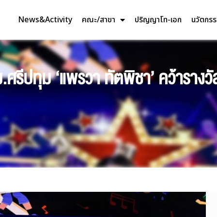
News&Activity
คณะ/สาขา
ปริญญาโท-เอก
นวัตกร
ศรีปทุม ‘แพรวา ทัตพิชา’ คว้ารางวัล