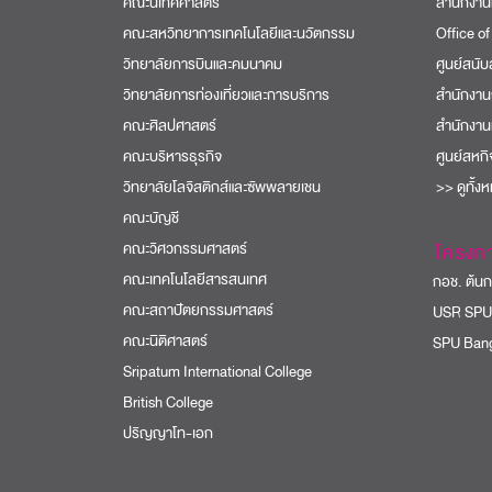
คณะนิเทศศาสตร์
สำนักงาน
คณะสหวิทยาการเทคโนโลยีและนวัตกรรม
Office of
วิทยาลัยการบินและคมนาคม
ศูนย์สนั
วิทยาลัยการท่องเที่ยวและการบริการ
สำนักงาน
คณะศิลปศาสตร์
สำนักงาน
คณะบริหารธุรกิจ
ศูนย์สหก
วิทยาลัยโลจิสติกส์และซัพพลายเชน
>> ดูทั้ง
คณะบัญชี
คณะวิศวกรรมศาสตร์
โครงก
คณะเทคโนโลยีสารสนเทศ
กอช. ต้นกล
คณะสถาปัตยกรรมศาสตร์
USR SPU
คณะนิติศาสตร์
SPU Bang
Sripatum International College
British College
ปริญญาโท-เอก