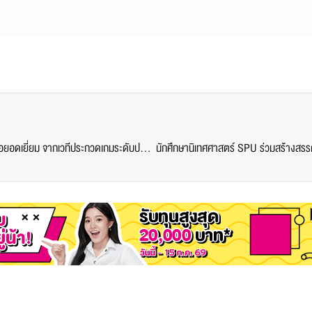
‘ทีมวิชเวิร์ค’ นักศึกษาดิจิทัลมีเดีย SPU คว้ารางวัลนำเสนอยอดเยี่ยม จากเวทีประกวดเกมระดับประเทศ TGF2025