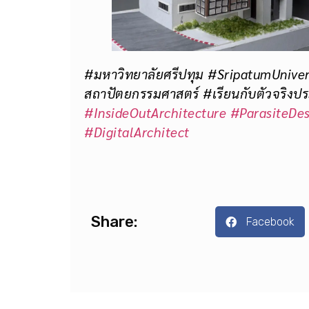
#มหาวิทยาลัยศรีปทุม #SripatumUniv
สถาปัตยกรรมศาสตร์ #เรียนกับตัวจริงป
#InsideOutArchitecture
#ParasiteDes
#DigitalArchitect
Share:
Facebook