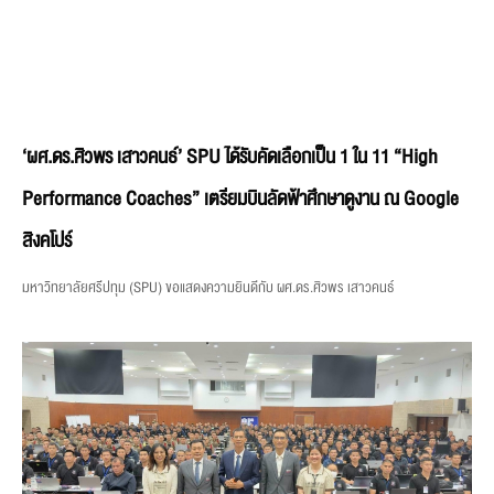
‘ผศ.ดร.ศิวพร เสาวคนธ์’ SPU ได้รับคัดเลือกเป็น 1 ใน 11 “High
Performance Coaches” เตรียมบินลัดฟ้าศึกษาดูงาน ณ Google
สิงคโปร์
มหาวิทยาลัยศรีปทุม (SPU) ขอแสดงความยินดีกับ ผศ.ดร.ศิวพร เสาวคนธ์