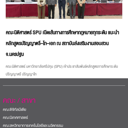
คณะนิติศาสตร์ SPU เปิดเส้นทางการศึกษากฎหมายทุกระดับ แนะนำ
หลักสูตรปริญญาตรี–โท–เอก ณ สถาบันส่งเสริมงานสอบสวน
จ.นครปฐม
คณะนิติศาสตร์ มหาวิทยาลัยศรีปทุม (SPU) เข้าประชาสัมพันธ์หลักสูตรการศึกษาระดับ
ปริญญาตรี ปริญญาโท
คณะ / สาขา
คณะดิจิทัลมีเดีย
คณะนิเทศศาสตร์
คณะสหวิทยาการเทคโนโลยีและนวัตกรรม