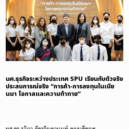
นศ.ธุรกิจระหว่างประเทศ SPU เรียนกับตัวจริง
ประสบการณ์จริง “การค้า-การลงทุนในเมีย
นมา โอกาสและความท้าทาย”
ผศ.ดร.รวิภา อัครจินดานนท์ คณบดีคณะ