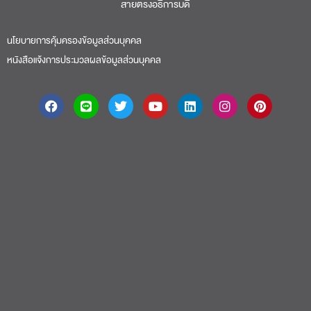
สายตรงอธิการบดี​
นโยบายการคุ้มครองข้อมูลส่วนบุคคล
หนังสือแจ้งการประมวลผลข้อมูลส่วนบุคคล
About
|
Faculty
|
Story
| Life |
Media
|
Job
|
Contact
มหาวิทยาลัยศรีปทุม 2410/2 ถ.พหลโยธิน เขตจตุจักร กรุงเทพฯ 10900 Tel:
(662) 558-6888 Fax: (662) 561 1721