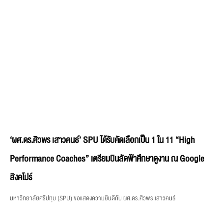
‘ผศ.ดร.ศิวพร เสาวคนธ์’ SPU ได้รับคัดเลือกเป็น 1 ใน 11 “High
Performance Coaches” เตรียมบินลัดฟ้าศึกษาดูงาน ณ Google
สิงคโปร์
มหาวิทยาลัยศรีปทุม (SPU) ขอแสดงความยินดีกับ ผศ.ดร.ศิวพร เสาวคนธ์