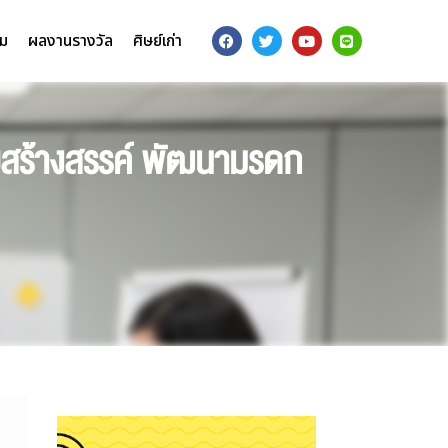
รม
ผลงานรางวัล
ศิษย์เก่า
ียสร้างสรรค์ พัฒนามรดก