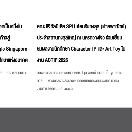
อกเป็นหนึ่งใน
คณะดิจิทัลมีเดีย SPU ต้อนรับกงสุล (ฝ่ายพาณิชย์)
าวสู่
ประจำสถานกงสุลใหญ่ ณ นครกวางโจว ร่วมเยี่ยม
gle Singapore
ชมผลงานนักศึกษา Character IP และ Art Toy ใน
ศึกษาแห่งอนาคต
งาน ACTIF 2026
ดีกับอาจารย์ภณิตา
คณะดิจิทัลมีเดีย มหาวิทยาลัยศรีปทุม ตอกย้ำความเป็นผู้นำด้าน
การบ่มเพาะนักสร้างสรรค์ดิจิทัลคอนเทนต์ระดับประเทศ นำผล
งานการออกแบบ Character