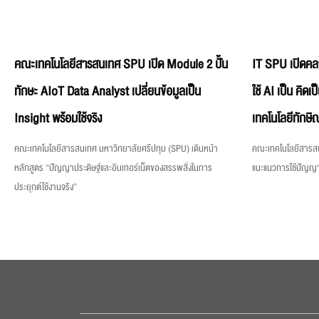
คณะเทคโนโลยีสารสนเทศ SPU เปิด Module 2 ปั้น
IT SPU เปิดคล
ทักษะ AIoT Data Analyst เปลี่ยนข้อมูลเป็น
ใช้ AI เป็น คิด
Insight พร้อมใช้จริง
เทคโนโลยีทักษิ
คณะเทคโนโลยีสารสนเทศ มหาวิทยาลัยศรีปทุม (SPU) เดินหน้า
คณะเทคโนโลยีสารสน
หลักสูตร “ปัญญาประดิษฐ์และอินเทอร์เน็ตของสรรพสิ่งในการ
แนะแนวการใช้ปัญญาป
ประยุกต์ใช้งานจริง”