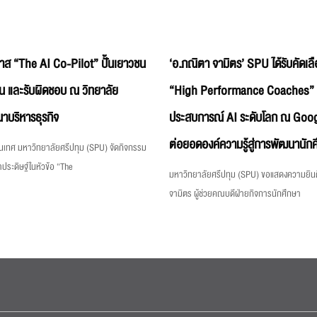
าส “The AI Co-Pilot” ปั้นเยาวชน
‘อ.ภณิตา จามิตร’ SPU ได้รับคัดเลื
เป็น และรับผิดชอบ ณ วิทยาลัย
“High Performance Coaches” ก้
ณาบริหารธุรกิจ
ประสบการณ์ AI ระดับโลก ณ Goo
ต่อยอดองค์ความรู้สู่การพัฒนานัก
เทศ มหาวิทยาลัยศรีปทุม (SPU) จัดกิจกรรม
ระดิษฐ์ในหัวข้อ “The
มหาวิทยาลัยศรีปทุม (SPU) ขอแสดงความยิน
จามิตร ผู้ช่วยคณบดีฝ่ายกิจการนักศึกษา