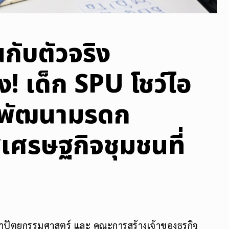
กับตัวจริง
! เด็ก SPU โชว์ไอ
์ พัฒนามรดก
่เศรษฐกิจชุมชนที่
ัตยกรรมศาสตร์ และ คณะการสร้างเจ้าของธุรกิจ