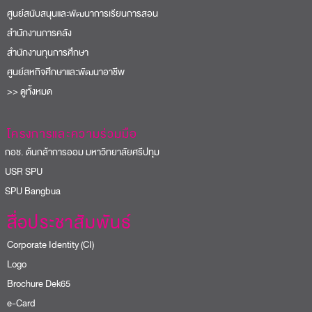
ศูนย์สนับสนุนและพัฒนาการเรียนการสอน
สำนักงานการคลัง
สำนักงานทุนการศึกษา
ศูนย์สหกิจศึกษาและพัฒนาอาชีพ
>> ดูทั้งหมด
โครงการและความร่วมมือ
อช. ต้นกล้าการออม มหาวิทยาลัยศรีปทุม
USR SPU
PU Bangbua
สื่อประชาสัมพันธ์
Corporate Identity (CI)
Logo
Brochure Dek65
e-Card