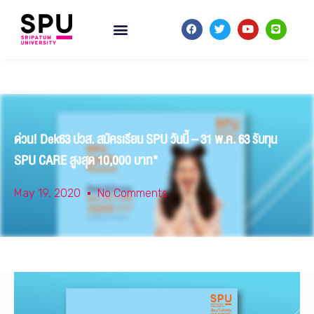
ด่วน! Dek63 ปวส. สมัครเรียน SPU วันนี้ – 31 พ.ค. 63 รับทุน
SPU CARE สูงสุด 10,000 บาท*
May 19, 2020
No Comments