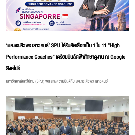
‘ผศ.ดร.ศิวพร เสาวคนธ์’ SPU ได้รับคัดเลือกเป็น 1 ใน 11 “High
Performance Coaches” เตรียมบินลัดฟ้าศึกษาดูงาน ณ Google
สิงคโปร์
มหาวิทยาลัยศรีปทุม (SPU) ขอแสดงความยินดีกับ ผศ.ดร.ศิวพร เสาวคนธ์