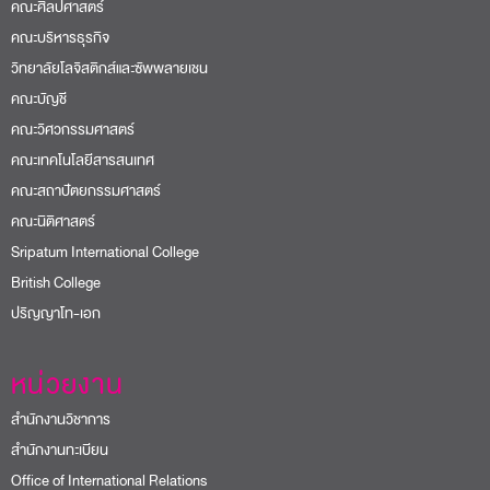
คณะศิลปศาสตร์
คณะบริหารธุรกิจ
วิทยาลัยโลจิสติกส์และซัพพลายเชน
คณะบัญชี
คณะวิศวกรรมศาสตร์
คณะเทคโนโลยีสารสนเทศ
คณะสถาปัตยกรรมศาสตร์
คณะนิติศาสตร์
Sripatum International College
British College
ปริญญาโท-เอก
หน่วยงาน
สำนักงานวิชาการ
สำนักงานทะเบียน
Office of International Relations