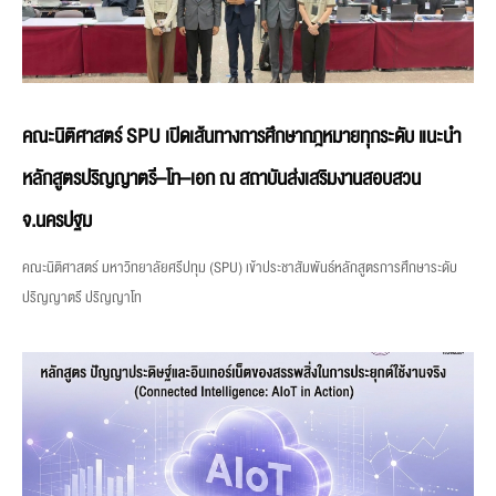
คณะนิติศาสตร์ SPU เปิดเส้นทางการศึกษากฎหมายทุกระดับ แนะนำ
หลักสูตรปริญญาตรี–โท–เอก ณ สถาบันส่งเสริมงานสอบสวน
จ.นครปฐม
คณะนิติศาสตร์ มหาวิทยาลัยศรีปทุม (SPU) เข้าประชาสัมพันธ์หลักสูตรการศึกษาระดับ
ปริญญาตรี ปริญญาโท