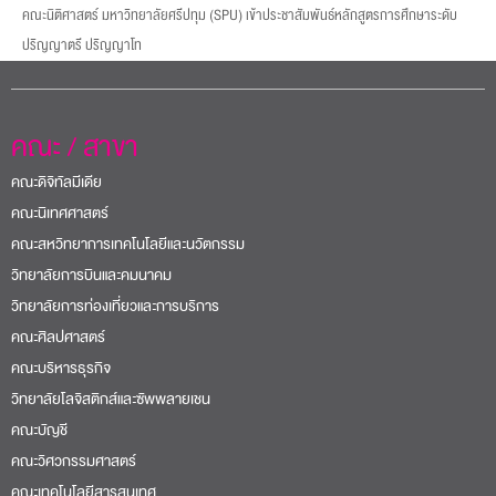
คณะนิติศาสตร์ มหาวิทยาลัยศรีปทุม (SPU) เข้าประชาสัมพันธ์หลักสูตรการศึกษาระดับ
ปริญญาตรี ปริญญาโท
คณะ / สาขา
คณะดิจิทัลมีเดีย
คณะนิเทศศาสตร์
คณะสหวิทยาการเทคโนโลยีและนวัตกรรม
วิทยาลัยการบินและคมนาคม
วิทยาลัยการท่องเที่ยวและการบริการ
คณะศิลปศาสตร์
คณะบริหารธุรกิจ
วิทยาลัยโลจิสติกส์และซัพพลายเชน
คณะบัญชี
คณะวิศวกรรมศาสตร์
คณะเทคโนโลยีสารสนเทศ