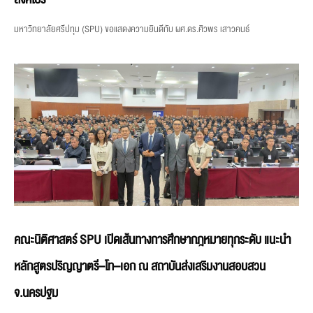
มหาวิทยาลัยศรีปทุม (SPU) ขอแสดงความยินดีกับ ผศ.ดร.ศิวพร เสาวคนธ์
คณะนิติศาสตร์ SPU เปิดเส้นทางการศึกษากฎหมายทุกระดับ แนะนำ
หลักสูตรปริญญาตรี–โท–เอก ณ สถาบันส่งเสริมงานสอบสวน
จ.นครปฐม