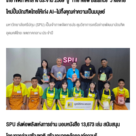
ไทย เขตภาคกลาง ประจำปี 2569 ชู ‘The New Balance’ วางโจทย์
ใหม่ปั้นบัณฑิตไทยให้เก่ง AI–ไม่ทิ้งคุณค่าความเป็นมนุษย์
มหาวิทยาลัยศรีปทุม (SPU) เป็นเจ้าภาพจัดการประชุมวิชาการเครือข่ายพัฒนาบัณฑิต
อุดมคติไทย เขตภาคกลาง ประจำปี
SPU ส่งต่อพลังแห่งการอ่าน มอบหนังสือ 13,673 เล่ม สนับสนุน