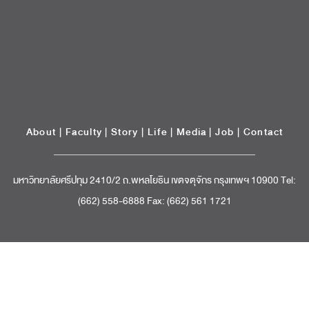
มหาวิทยาลัยศรีปทุม 2410/2 ถ.พหลโยธิน เขตจตุจักร กรุงเทพฯ 10900 Tel:
(662) 558-6888 Fax: (662) 561 1721