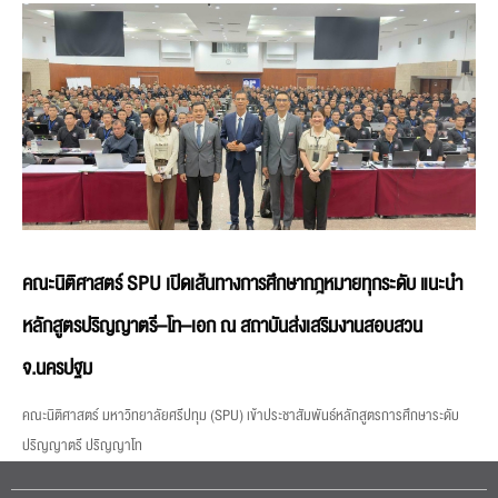
คณะนิติศาสตร์ SPU เปิดเส้นทางการศึกษากฎหมายทุกระดับ แนะนำ
หลักสูตรปริญญาตรี–โท–เอก ณ สถาบันส่งเสริมงานสอบสวน
จ.นครปฐม
คณะนิติศาสตร์ มหาวิทยาลัยศรีปทุม (SPU) เข้าประชาสัมพันธ์หลักสูตรการศึกษาระดับ
ปริญญาตรี ปริญญาโท