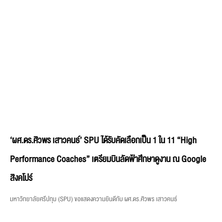
‘ผศ.ดร.ศิวพร เสาวคนธ์’ SPU ได้รับคัดเลือกเป็น 1 ใน 11 “High
Performance Coaches” เตรียมบินลัดฟ้าศึกษาดูงาน ณ Google
สิงคโปร์
มหาวิทยาลัยศรีปทุม (SPU) ขอแสดงความยินดีกับ ผศ.ดร.ศิวพร เสาวคนธ์