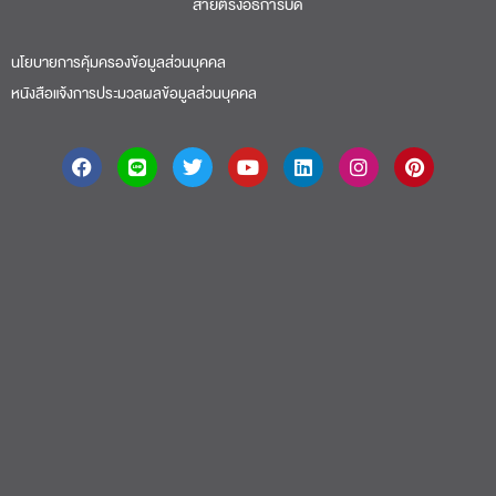
สายตรงอธิการบดี​
นโยบายการคุ้มครองข้อมูลส่วนบุคคล
หนังสือแจ้งการประมวลผลข้อมูลส่วนบุคคล
About
|
Faculty
|
Story
| Life |
Media
|
Job
|
Contact
มหาวิทยาลัยศรีปทุม 2410/2 ถ.พหลโยธิน เขตจตุจักร กรุงเทพฯ 10900 Tel:
(662) 558-6888 Fax: (662) 561 1721