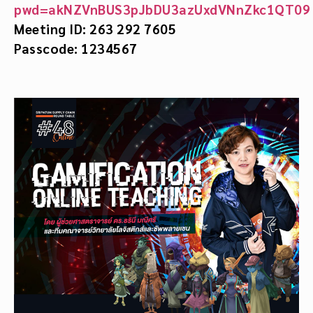
pwd=akNZVnBUS3pJbDU3azUxdVNnZkc1QT09
Meeting ID: 263 292 7605
Passcode: 1234567