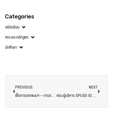
Categories
สมัครเรียน
คณะและหลักสูตร
นักศึกษา
PREVIOUS
NEXT
เด็กการออกแบบฯ – การสร้างเจ้าของธุรกิจ SPU คว้ารางวัลออกแบบ Co-Living คลองสาน – ไอเดียเพื่ออนาคตเมือง
คณะผู้บริหาร SPUSE-IDE หารือ ‘สถานทูตฟินแลนด์’ เดินหน้าความร่วมมือแนวทางจัดงาน Slush’D Thailand