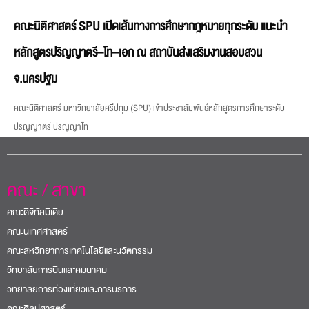
คณะนิติศาสตร์ SPU เปิดเส้นทางการศึกษากฎหมายทุกระดับ แนะนำ
หลักสูตรปริญญาตรี–โท–เอก ณ สถาบันส่งเสริมงานสอบสวน
จ.นครปฐม
คณะนิติศาสตร์ มหาวิทยาลัยศรีปทุม (SPU) เข้าประชาสัมพันธ์หลักสูตรการศึกษาระดับ
ปริญญาตรี ปริญญาโท
คณะ / สาขา
คณะดิจิทัลมีเดีย
คณะนิเทศศาสตร์
คณะสหวิทยาการเทคโนโลยีและนวัตกรรม
วิทยาลัยการบินและคมนาคม
วิทยาลัยการท่องเที่ยวและการบริการ
คณะศิลปศาสตร์