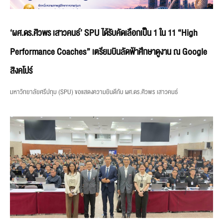
‘ผศ.ดร.ศิวพร เสาวคนธ์’ SPU ได้รับคัดเลือกเป็น 1 ใน 11 “High
Performance Coaches” เตรียมบินลัดฟ้าศึกษาดูงาน ณ Google
สิงคโปร์
มหาวิทยาลัยศรีปทุม (SPU) ขอแสดงความยินดีกับ ผศ.ดร.ศิวพร เสาวคนธ์