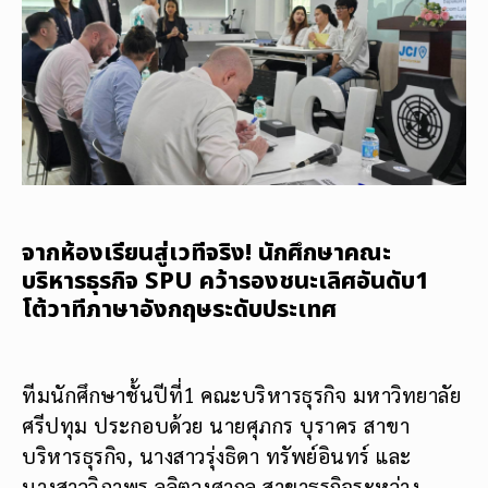
จากห้องเรียนสู่เวทีจริง! นักศึกษาคณะ
บริหารธุรกิจ SPU คว้ารองชนะเลิศอันดับ1
โต้วาทีภาษาอังกฤษระดับประเทศ
ทีมนักศึกษาชั้นปีที่1 คณะบริหารธุรกิจ มหาวิทยาลัย
ศรีปทุม ประกอบด้วย นายศุภกร บุราคร สาขา
บริหารธุรกิจ, นางสาวรุ่งธิดา ทรัพย์อินทร์ และ
นางสาววิภาพร ลลิตวงศากุล สาขาธุรกิจระหว่าง