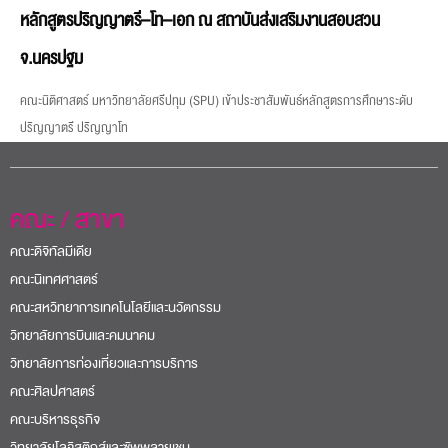
หลักสูตรปริญญาตรี–โท–เอก ณ สถาบันส่งเสริมงานสอบสวน
จ.นครปฐม
คณะนิติศาสตร์ มหาวิทยาลัยศรีปทุม (SPU) เข้าประชาสัมพันธ์หลักสูตรการศึกษาระดับ
ปริญญาตรี ปริญญาโท
คณะ / สาขา
คณะดิจิทัลมีเดีย
คณะนิเทศศาสตร์
คณะสหวิทยาการเทคโนโลยีและนวัตกรรม
วิทยาลัยการบินและคมนาคม
วิทยาลัยการท่องเที่ยวและการบริการ
คณะศิลปศาสตร์
คณะบริหารธุรกิจ
วิทยาลัยโลจิสติกส์และซัพพลายเชน