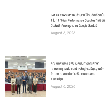
‘ผศ.ดร.ศิวพร เสาวคนธ์’ SPU ได้รับคัดเลือกเป็น
1 ใน 11 “High Performance Coaches” เตรียม
บินลัดฟ้าศึกษาดูงาน ณ Google สิงคโปร์
August 6, 2026
คณะนิติศาสตร์ SPU เปิดเส้นทางการศึกษา
กฎหมายทุกระดับ แนะนำหลักสูตรปริญญาตรี–
โท–เอก ณ สถาบันส่งเสริมงานสอบสวน
จ.นครปฐม
August 6, 2026