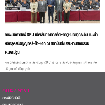
คณะนิติศาสตร์ SPU เปิดเส้นทางการศึกษากฎหมายทุกระดับ แนะนำ
หลักสูตรปริญญาตรี–โท–เอก ณ สถาบันส่งเสริมงานสอบสวน
จ.นครปฐม
คณะนิติศาสตร์ มหาวิทยาลัยศรีปทุม (SPU) เข้าประชาสัมพันธ์หลักสูตรการศึกษาระดับ
ปริญญาตรี ปริญญาโท
คณะ / สาขา
คณะดิจิทัลมีเดีย
คณะนิเทศศาสตร์