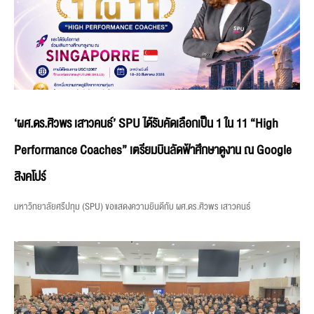
‘ผศ.ดร.ศิวพร เสาวคนธ์’ SPU ได้รับคัดเลือกเป็น 1 ใน 11 “High
Performance Coaches” เตรียมบินลัดฟ้าศึกษาดูงาน ณ Google
สิงคโปร์
มหาวิทยาลัยศรีปทุม (SPU) ขอแสดงความยินดีกับ ผศ.ดร.ศิวพร เสาวคนธ์