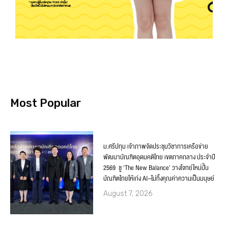
Most Popular
ม.ศรีปทุม เจ้าภาพจัดประชุมวิชาการเครือข่าย
พัฒนาบัณฑิตอุดมคติไทย เขตภาคกลาง ประจำปี
2569 ชู ‘The New Balance’ วางโจทย์ใหม่ปั้น
บัณฑิตไทยให้เก่ง AI–ไม่ทิ้งคุณค่าความเป็นมนุษย์
August 7, 2026