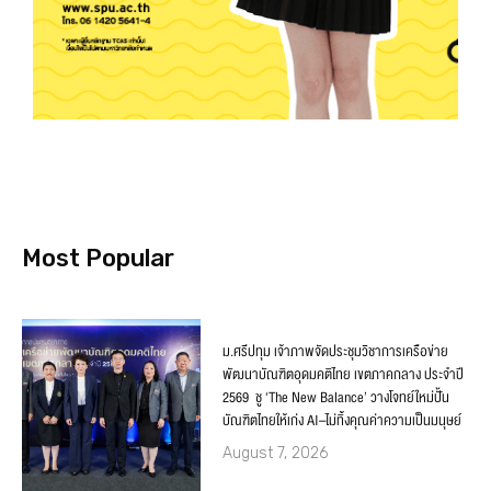
Most Popular
ม.ศรีปทุม เจ้าภาพจัดประชุมวิชาการเครือข่าย
พัฒนาบัณฑิตอุดมคติไทย เขตภาคกลาง ประจำปี
2569 ชู ‘The New Balance’ วางโจทย์ใหม่ปั้น
บัณฑิตไทยให้เก่ง AI–ไม่ทิ้งคุณค่าความเป็นมนุษย์
August 7, 2026