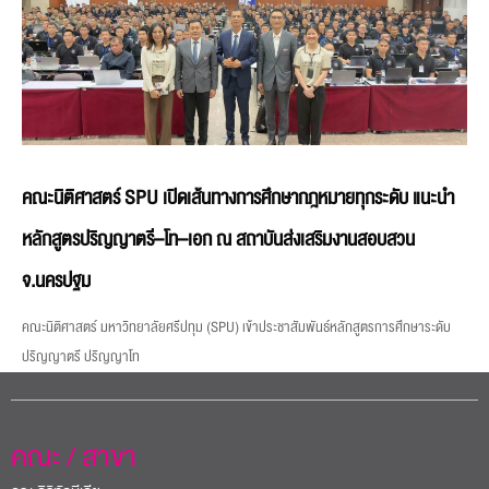
คณะนิติศาสตร์ SPU เปิดเส้นทางการศึกษากฎหมายทุกระดับ แนะนำ
หลักสูตรปริญญาตรี–โท–เอก ณ สถาบันส่งเสริมงานสอบสวน
จ.นครปฐม
คณะนิติศาสตร์ มหาวิทยาลัยศรีปทุม (SPU) เข้าประชาสัมพันธ์หลักสูตรการศึกษาระดับ
ปริญญาตรี ปริญญาโท
คณะ / สาขา