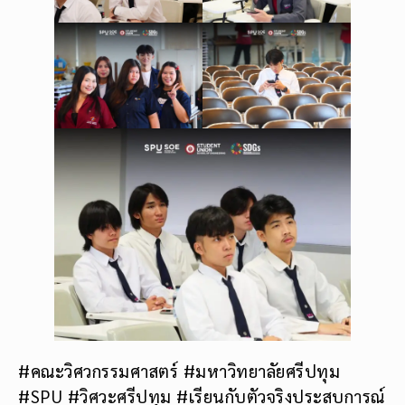
#คณะวิศวกรรมศาสตร์ #มหาวิทยาลัยศรีปทุม
#SPU #วิศวะศรีปทุม #เรียนกับตัวจริงประสบการณ์