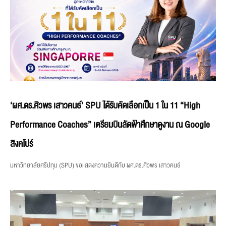
‘ผศ.ดร.ศิวพร เสาวคนธ์’ SPU ได้รับคัดเลือกเป็น 1 ใน 11 “High
Performance Coaches” เตรียมบินลัดฟ้าศึกษาดูงาน ณ Google
สิงคโปร์
มหาวิทยาลัยศรีปทุม (SPU) ขอแสดงความยินดีกับ ผศ.ดร.ศิวพร เสาวคนธ์